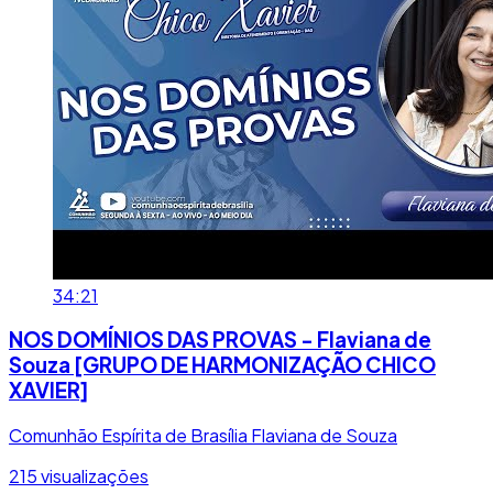
34:21
NOS DOMÍNIOS DAS PROVAS - Flaviana de
Souza [GRUPO DE HARMONIZAÇÃO CHICO
XAVIER]
Comunhão Espírita de Brasília
Flaviana de Souza
215 visualizações