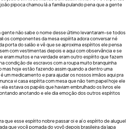
 o joão pipoca chamou lá a família pulando pena que a gente
ue a gente não sabe o nome desse último levantaram-se todos
 ali os componentes da mesa espírita adora conversar né
a porta do salão e vê que se aproxima espíritos ele pensa
ssem com vestimentas depois e aqui com observância e se
 e eram muitos e na verdade eram outro espírito que fazem
é na condição de escravos com a roupa muito branquinha
ndo mas hoje estão fazendo assim quando a dentro uma
r é um medicamento e para ajudar os nossos irmãos aqui pra
 nunca vi casa espírita com mesa que não tem papel hoje ele
ela estava os papéis que haviam embrulhado os livros ele
 montando anotando e ele dia emoção dos outros espíritos
 que esse espírito nobre passar oi e aí o espírito de aluguel
omada que você pomada do vovô depois brasileira da lapa