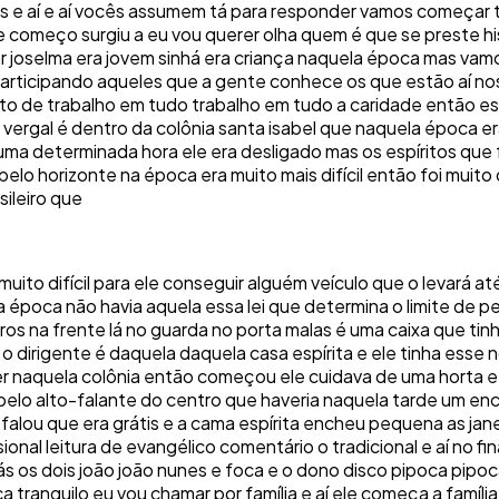
s e aí e aí vocês assumem tá para responder vamos começar 
 começo surgiu a eu vou querer olha quem é que se preste his
ar joselma era jovem sinhá era criança naquela época mas vamo
rticipando aqueles que a gente conhece os que estão aí nos
 de trabalho em tudo trabalho em tudo a caridade então est
os vergal é dentro da colônia santa isabel que naquela época
 aí numa determinada hora ele era desligado mas os espíritos q
belo horizonte na época era muito mais difícil então foi muito 
ileiro que
i muito difícil para ele conseguir alguém veículo que o levará
 época não havia aquela essa lei que determina o limite de p
vros na frente lá no guarda no porta malas é uma caixa que ti
 o dirigente é daquela daquela casa espírita e ele tinha ess
azer naquela colônia então começou ele cuidava de uma horta 
lo alto-falante do centro que haveria naquela tarde um encon
ha falou que era grátis e a cama espírita encheu pequena as ja
ional leitura de evangélico comentário o tradicional e aí no f
liás os dois joão joão nunes e foca e o dono disco pipoca pipoc
ca tranquilo eu vou chamar por família e aí ele começa a famí