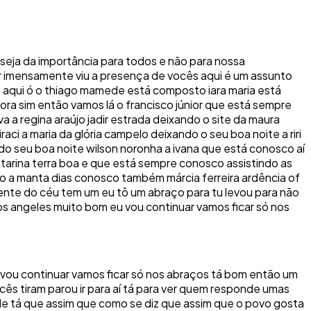
e seja da importância para todos e não para nossa
r imensamente viu a presença de vocês aqui é um assunto
 aqui ó o thiago mamede está composto iara maria está
ora sim então vamos lá o francisco júnior que está sempre
a a regina araújo jadir estrada deixando o site da maura
aci a maria da glória campelo deixando o seu boa noite a riri
ando seu boa noite wilson noronha a ivana que está conosco aí
catarina terra boa e que está sempre conosco assistindo as
iro a manta dias conosco também márcia ferreira ardência of
 gente do céu tem um eu tô um abraço para tu levou para não
los angeles muito bom eu vou continuar vamos ficar só nos
u vou continuar vamos ficar só nos abraços tá bom então um
ês tiram parou ir para aí tá para ver quem responde umas
e tá que assim que como se diz que assim que o povo gosta