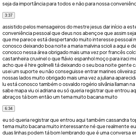
seja da importância para todos e não para nossa conveniên
3:37
assistido pelos mensageiros do mestre jesus dar início a es
conveniência pessoal que deus nos abençoe que assim seja
que me parece está despertando muito interesse pessoal mu
conosco deixando boa noite a maria malvina scioli a aqui e 
conosco nessa área obrigado mais uma vez por francês colchõe
castanheira cruvinel o que flávio espanhol moço para iraci m
acho que é hire golinelli tá deixando o seu boa noite gente 
usei um suporte eu não conseguisse entrar marines oliveira p
nossas lados muito obrigado mais uma vez a juliana aparecida
lu está conosco também o osvaldo rogério silvânia llaman na
sabe mapa viu oi adriana eu só queria registrar que entrou 
abraços tá bom então um tema muito bacana muito
6:34
eu só queria registrar que entrou aqui também cassandra to
tema muito bacana muito interessante né que realmente eu e
duas linhas podem tá bom lembrando que é uma conversa en