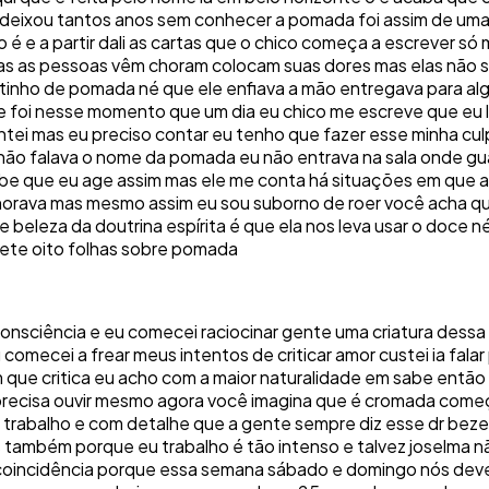
deixou tantos anos sem conhecer a pomada foi assim de uma
 e a partir dali as cartas que o chico começa a escrever só 
as as pessoas vêm choram colocam suas dores mas elas não sa
tinho de pomada né que ele enfiava a mão entregava para alg
e foi nesse momento que um dia eu chico me escreve que eu l
ei mas eu preciso contar eu tenho que fazer esse minha culpa
 não falava o nome da pomada eu não entrava na sala onde gu
sabe que eu age assim mas ele me conta há situações em que a
chorava mas mesmo assim eu sou suborno de roer você acha q
e beleza da doutrina espírita é que ela nos leva usar o doce 
ete oito folhas sobre pomada
 a consciência e eu comecei raciocinar gente uma criatura de
 comecei a frear meus intentos de criticar amor custei ia fala
ue critica eu acho com a maior naturalidade em sabe então fo
precisa ouvir mesmo agora você imagina que é cromada começa
rabalho e com detalhe que a gente sempre diz esse dr bezer
s também porque eu trabalho é tão intenso e talvez joselma 
coincidência porque essa semana sábado e domingo nós dever