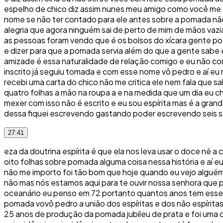
espelho de chico diz assim nunes meu amigo como você me 
nome se não ter contado para ele antes sobre a pomada não é
alegria que agora ninguém sai de perto de mim de mãos vazi
as pessoas foram vendo que é os bolsos do xícara gente po
e dizer para que a pomada servia além do que a gente sabe 
amizade é essa naturalidade de relação comigo e eu não cont
inscrito já seguiu tomada e com esse nome vô pedro e aí eu
recebi uma carta do chico não me critica ele nem fala que 
quatro folhas a mão na roupa a e na medida que um dia eu 
mexer com isso não é escrito e eu sou espírita mas é a grand
dessa fiquei escrevendo gastando poder escrevendo seis s
27:41
eza da doutrina espírita é que ela nos leva usar o doce né
oito folhas sobre pomada alguma coisa nessa história e aí eu
não me importo foi tão bom que hoje quando eu vejo alguém q
não mas nós estamos aqui para te ouvir nossa senhora que 
oceanário eu penso em 72 portanto quantos anos tem esse t
pomada vovô pedro a união dos espíritas e dos não espírita
25 anos de produção da pomada jubileu de prata e foi uma 