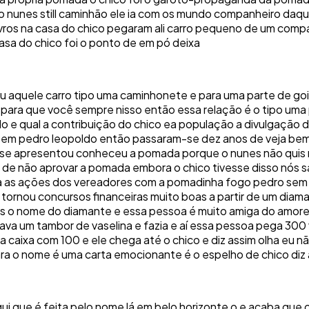
 o nunes still caminhão ele ia com os mundo companheiro daqui
ivros na casa do chico pegaram ali carro pequeno de um comp
casa do chico foi o ponto de em pó deixa
aquele carro tipo uma caminhonete e para uma parte de goiás 
o para que você sempre nisso então essa relação é o tipo 
 e qual a contribuição do chico ea população a divulgação d
a em pedro leopoldo então passaram-se dez anos de veja be
e apresentou conheceu a pomada porque o nunes não quis m
a de não aprovar a pomada embora o chico tivesse disso nós
na as ações dos vereadores com a pomadinha fogo pedro sem 
tornou concursos financeiras muito boas a partir de um diama
gas o nome do diamante e essa pessoa é muito amiga do amore
ava um tambor de vaselina e fazia e aí essa pessoa pega 30
a caixa com 100 e ele chega até o chico e diz assim olha eu 
ara o nome é uma carta emocionante é o espelho de chico diz
ui que é feita pelo nome lá em belo horizonte o e acaba que