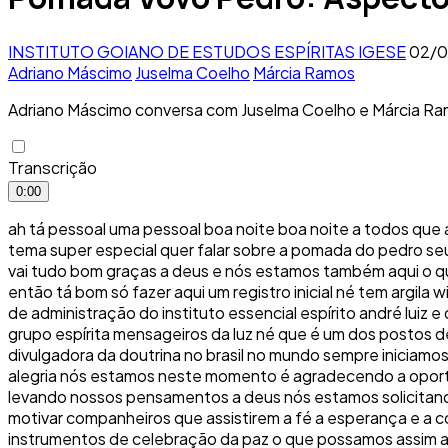
INSTITUTO GOIANO DE ESTUDOS ESPÍRITAS IGESE
02/0
Adriano Máscimo
Juselma Coelho
Márcia Ramos
Adriano Máscimo conversa com Juselma Coelho e Márcia Ramo
Transcrição
0:00
ah tá pessoal uma pessoal boa noite boa noite a todos que a
tema super especial quer falar sobre a pomada do pedro seu
vai tudo bom graças a deus e nós estamos também aqui o que e
então tá bom só fazer aqui um registro inicial né tem argila
de administração do instituto essencial espírito andré luiz e
grupo espírita mensageiros da luz né que é um dos postos 
divulgadora da doutrina no brasil no mundo sempre iniciamos
alegria nós estamos neste momento é agradecendo a oportu
levando nossos pensamentos a deus nós estamos solicitando
motivar companheiros que assistirem a fé a esperança e a 
instrumentos de celebração da paz o que possamos assim ass