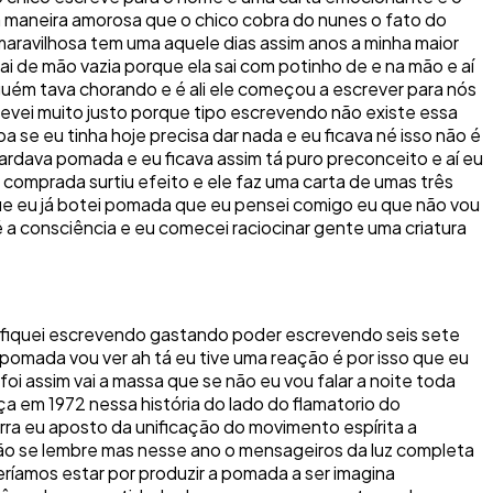
 maneira amorosa que o chico cobra do nunes o fato do
maravilhosa tem uma aquele dias assim anos a minha maior
i de mão vazia porque ela sai com potinho de e na mão e aí
uém tava chorando e é ali ele começou a escrever para nós
evei muito justo porque tipo escrevendo não existe essa
 se eu tinha hoje precisa dar nada e eu ficava né isso não é
ardava pomada e eu ficava assim tá puro preconceito e aí eu
 comprada surtiu efeito e ele faz uma carta de umas três
ue eu já botei pomada que eu pensei comigo eu que não vou
né a consciência e eu comecei raciocinar gente uma criatura
ssa fiquei escrevendo gastando poder escrevendo seis sete
r pomada vou ver ah tá eu tive uma reação é por isso que eu
i assim vai a massa que se não eu vou falar a noite toda
 em 1972 nessa história do lado do flamatorio do
ra eu aposto da unificação do movimento espírita a
não se lembre mas nesse ano o mensageiros da luz completa
íamos estar por produzir a pomada a ser imagina