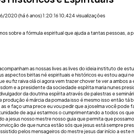
6/2020 (há 6 anos)
1:20:16
10,424 visualizações
s sobre a fórmula espiritual que ajuda a tantas pessoas, a
companham as nossas lives as lives do ideia instituto de estu
s aspectos biritas né espirituais e históricos eu estou aqui
u fiz raiva olá oi agora vem trazer chover te ver a ambos a e 
 wisdom e a presidente da sociedade espírita maria nunes pres
 divulgador da doutrina espírita através de palestras e seminá
de produção é márcia da pomada isso é mesmo isso então tá 
 as e faço uma prece eu vou pedir que a joselma você pode fa
nidade de aqui estarmos o cumprimentando a todos os que j
 a jesus nosso mestre nosso guia que permita que possamos 
convicção de que nunca estão sós que jesus está sempre pres
istido pelos mensageiros do mestre jesus dar início a este n