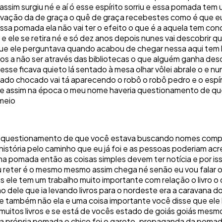
 assim surgiu né e aí ó esse espírito sorriu e essa pomada te
lvação da de graça o quê de graça recebestes como é que eu v
ssa pomada ela não vai ter o efeito o que é a aquela tem con
 e ele se retira né e só dez anos depois nunes vai descobrir 
ue ele perguntava quando acabou de chegar nessa aqui tem b
vros a não ser através das bibliotecas o que alguém ganha desc
o esse ficava quieto lá sentado à mesa olhar vôlei abrale o e n
ctado chocado vai tá aparecendo o robô o robô pedro e o espíri
disse assim na época o meu nome haveria questionamento de 
 meio
ia questionamento de que você estava buscando nomes compos
a história pelo caminho que eu já foi e as pessoas poderiam a
uma pomada então as coisas simples devem ter notícia e por i
u reter é o mesmo mesmo assim chega né senão eu vou falar o
 ele tem um trabalho muito importante com relação o livro o 
o dele que ia levando livros para o nordeste era a caravana d
 também não ela e uma coisa importante você disse que ele l
iu muitos livros e se está de vocês estado de goiás goiás mesm
o a própria pomada o chico foi o garoto-propaganda da pomad