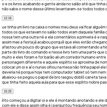
o e os livros acabando e gente ainda no salão até que tinha 
não sabe o nome desse último levantaram-se todos todos 
12:16
ue tinha um livro na caixa o nomes meu deus vai ficar algué
todos os que estavam no salão todos eram daquela família da
nossa tem uma outra né e ela comentários a primeira é e na
assim mas a festa já acabou porquê que eles estão chegan
afastou um pouco do grupo que estava ali comentando a hist
parte do livro do comando e nesse livro tem uma parte que 
muito e eles foram e for barão ali um corredor humano entr
personagem diferente e aquele espírito se aproxima de nome
colocar um oi e aí o nunes olhou na mesa não tinha papel el
deveria né porque hoje tem computador tablet só tem nem se
abaixou-se pegou o papel de bro rasgou doblô caneta tava n
que tinha feito aquela aula para que esse espírito nobre passa
15:25
írito começou a digitar oi e ele é montando anotando e ele di
com ele e disse assim olha é i perguntou frequência seu nom