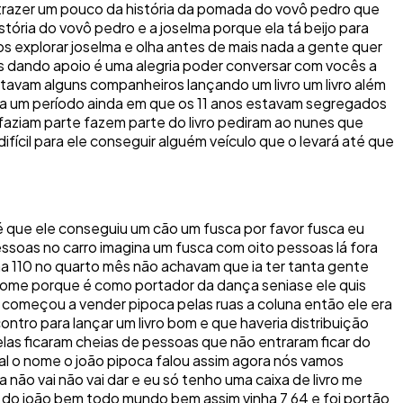
trazer um pouco da história da pomada do vovô pedro que
tória do vovô pedro e a joselma porque ela tá beijo para
s explorar joselma e olha antes de mais nada a gente quer
 dando apoio é uma alegria poder conversar com vocês a
avam alguns companheiros lançando um livro um livro além
 era um período ainda em que os 11 anos estavam segregados
ue faziam parte fazem parte do livro pediram ao nunes que
difícil para ele conseguir alguém veículo que o levará até que
 até que ele conseguiu um cão um fusca por favor fusca eu
essoas no carro imagina um fusca com oito pessoas lá fora
nha 110 no quarto mês não achavam que ia ter tanta gente
e nome porque é como portador da dança seniase ele quis
e começou a vender pipoca pelas ruas a coluna então ele era
tro para lançar um livro bom e que haveria distribuição
nelas ficaram cheias de pessoas que não entraram ficar do
inal o nome o joão pipoca falou assim agora nós vamos
a não vai não vai dar e eu só tenho uma caixa de livro me
lia do joão bem todo mundo bem assim vinha 7 64 e foi portão