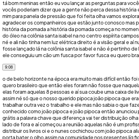
tá bom meninas então eu vou lançar as perguntas para você
vocês poderiam dizer que a gente não perca dessa história e
mim para panela de pressão que foi feita olha vamos explor
agradecer os companheiros que estão junto conosco mas pa
história da pomada a história da pomada começa no momento
do óleo na colônia santa isabel na no centro espírita camp
né e ali não tinha nem luz elétrica direito é a visão geral e
fosse lançado lá na colônia santa isabel e não é pertinho de 
ele conseguiu um cão um fusca por favor fusca eu quero bras
9:08
o de belo horizonte na época era muito mais difícil então fo
quero brasileiro que então eles foram não fosse que naquela
elas foram aquelas 8 pessoas e aí sua coube uma caixa de li
assim né só que o nosso querido pipoca joão pipoca que era
trabalhar outra vez o trabalho e ele mas não sabia o que f
conhecido como joão pipoca e joão pipoca então anunciou pe
grátis a palavra chave que diferença vai ter distribuição ol
lado de fora e aí começou a reunião aquelas não é um profiss
distribuir os livros oi e o nunes cochichou com joão pipoca a
porta bater o olho assim na comunidade nos presentes líq fi