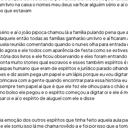
um livro na caixa o nomes meu deus vai ficar alguém sério e aí
os que estavam
m sério e aí o joão pipoca chamou lá a família pulando pena q
quele então todas as famílias ganharão um livro e aí ficaram
quela reunião comentando quando o nunes olha para entrada d
do agora e ele todos com aparência de festa como se estive
ória dos livros e ele ficou observando e eles foram entrando
conta muito stories qual escravos e esses também espíritos 
e aspas humano que eram de espíritos e jurídico parado olha
s e diz assim pega um papel e um lápis porque eu vou digita
e brincava com a gente quando encontrar para essa história eu
mpre tem papel aí que é que ele fez ele olhou para o chão e 
o bolso ele pegou e o espírito começou a digitar oi e ele é
r oi e aí o espírito de aluguel com ele e disse
a emoção dos outros espíritos que tinha feito aquela aula para
e ele sorriu isso lá me chama rovêdo a e foi por isso que a t