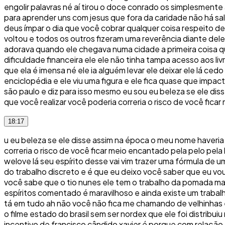
engolir palavras né aí tirou o doce conrado os simplesmente
para aprender uns com jesus que fora da caridade não há sa
deus ímpar o dia que você cobrar qualquer coisa respeito de
voltou e todos os outros fizeram uma reverência diante dele
adorava quando ele chegava numa cidade a primeira coisa q
dificuldade financeira ele ele não tinha tampa acesso aos li
que ela é imensa né ele ia alguém levar ele deixar ele lá ced
enciclopédia e ele viu uma figura e ele fica quase que impa
são paulo e diz para isso mesmo eu sou eu beleza se ele 
que você realizar você poderia correria o risco de você ficar
18:17
u eu beleza se ele disse assim na época o meu nome haver
correria o risco de você ficar meio encantado pela pelo pel
welove lá seu espírito desse vai vim trazer uma fórmula de 
do trabalho discreto e é que eu deixo você saber que eu vo
você sabe que o tio nunes ele tem o trabalho da pomada mas
espíritos comentado é maravilhoso e ainda existe um trabalh
tá em tudo ah não você não fica me chamando de velhinhas e
o filme estado do brasil sem ser nordex que ele foi distribu
incentivo de francisco cândido xavier é porque com relaçã