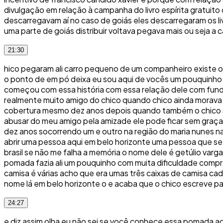
divulgação em relação à campanha do livro espírita gratuito
descarregavam aí no caso de goiás eles descarregaram os l
uma parte de goiás distribuir voltava pegava mais ou seja a 
21:30
hico pegaram ali carro pequeno de um companheiro existe ou 
o ponto de em pó deixa eu sou aqui de vocês um pouquinh
começou com essa história com essa relação dele com fundo
realmente muito amigo do chico quando chico ainda morav
cobertura mesmo dez anos depois quando também o chico s
abusar do meu amigo pela amizade ele pode ficar sem graç
dez anos socorrendo um e outro na região do maria nunes 
abrir uma pessoa aqui em belo horizonte uma pessoa que se 
brasil se não me falha a memória o nome dele é getúlio var
pomada fazia ali um pouquinho com muita dificuldade compr
camisa é várias acho que era umas três caixas de camisa cad
nome lá em belo horizonte o e acaba que o chico escreve p
24:27
e diz assim olha eu não sei se você conhece essa pomada aq