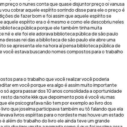
m um preço o nunes conta que quase disjuntor preço oi vanusa
ou cobrar aquele espírito sorrindo disse para ele o preço é
dições de fazer bom e foi assim que aquele espírito se
que aquele espírito era o é mesmo e como ele descobriu neles
iblioteca pública porque ele também tinha muita
e né e ele foi ele adorava biblioteca pública de são paulo
uma dessas rei das a biblioteca de são paulo ele abre uma
to se apresenta ele na hora aí pensa biblioteca pública de
que você estava buscando nomes compostos para o trabalho
tos para o trabalho que você realizar você poderia
creditar em você porque era algo é assim muito importante
sso só agora passar dos 10 anos consolidada a oportunidade
 resto da noite kkk que depoimento pois é você viu mas
que ele psicografava não tem por exemplo ao livro dos
o livro que joselma participava também eu tô falando que ela
evava livros espíritas para o nordeste mas houve um estado
o é além do trabalho do livro ele ainda teve um grande
a ele divulgou muito a pomada como é que foi joselma essa