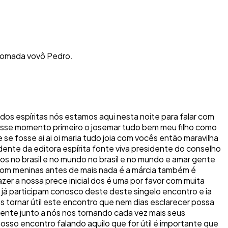
 pomada vovô Pedro.
dos espíritas nós estamos aqui nesta noite para falar com
 nesse momento primeiro o josemar tudo bem meu filho como
se fosse ai ai oi maria tudo joia com vocês então maravilha
idente da editora espírita fonte viva presidente do conselho
rios no brasil e no mundo no brasil e no mundo e amar gente
bom meninas antes de mais nada é a márcia também é
zer a nossa prece inicial dos é uma por favor com muita
á participam conosco deste deste singelo encontro e ia
tornar útil este encontro que nem dias esclarecer possa
ente junto a nós nos tornando cada vez mais seus
osso encontro falando aquilo que for útil é importante que