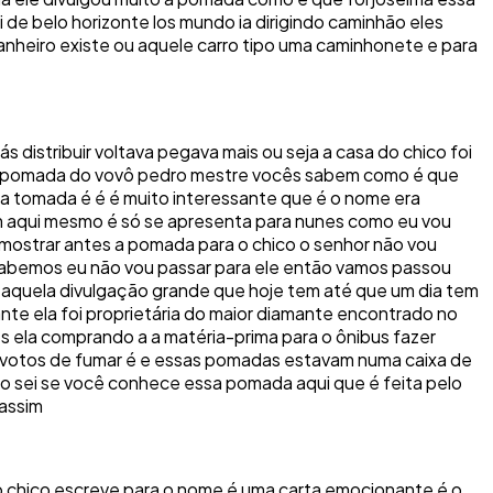
 de belo horizonte los mundo ia dirigindo caminhão eles
anheiro existe ou aquele carro tipo uma caminhonete e para
distribuir voltava pegava mais ou seja a casa do chico foi
uma pomada do vovô pedro mestre vocês sabem como é que
a tomada é é é muito interessante que é o nome era
m aqui mesmo é só se apresenta para nunes como eu vou
ostrar antes a pomada para o chico o senhor não vou
 sabemos eu não vou passar para ele então vamos passou
aquela divulgação grande que hoje tem até que um dia tem
nte ela foi proprietária do maior diamante encontrado no
s ela comprando a a matéria-prima para o ônibus fazer
0 votos de fumar é e essas pomadas estavam numa caixa de
não sei se você conhece essa pomada aqui que é feita pelo
 assim
 o chico escreve para o nome é uma carta emocionante é o