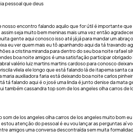
cia pessoal que deus
te nosso encontro falando aquilo que for útil é importante qu
 assim seja muito bem meninas mais uma vez então agradece
ita gente aqui conosco isso até já já para mandar um abraço
deixa eu ver quem mais eu tô apanhando aqui da tá travando ag
s a cristina miranda para dentro do seu boa noite rafael silv
endes boa noite amigos é uma satisfação participar obrigado ir
cabral valério luiz martins martins cardoso para conosco deix
riscila vilela ele longo que está falando lá de itapema santa 
 maria auxiliadora faria está deixando boa noite carlos pinhe
 tá tá falando aqui é o josé uma linda é junto denise da mata
aqui também cassandra top som de los angeles olha carros de 
p som de los angeles olha carros de los angeles muito bom e
stou atenção do pessoal é eu vou lançar as perguntas aí voc
tre amigos uma conversa descontraída sem muita formalidad