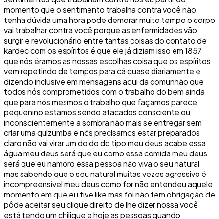
momento que o sentimento trabalha contra você não
tenha dúvida uma hora pode demorar muito tempo o corpo
vai trabalhar contra você porque as enfermidades vão
surgir e revolucionário entre tantas coisas do contato de
kardec com os espíritos é que ele já diziam isso em 1857
que nós éramos as nossas escolhas coisa que os espíritos
vem repetindo de tempos para cá quase diariamente e
dizendo inclusive em mensagens aqui da comunhão que
todos nós comprometidos com o trabalho do bem ainda
que para nós mesmos o trabalho que façamos parece
pequenino estamos sendo atacados consciente ou
inconscientemente a sombra não mais se entregar sem
criar uma quizumba e nós precisamos estar preparados
claro não vai virar um doido do tipo meu deus acabe essa
água meu deus será que eu como essa comida meu deus
será que eu namoro essa pessoa não viva o seu natural
mas sabendo que o seu natural muitas vezes agressivo é
incompreensível meu deus como for não entendeu aquele
momento em que eu tive like mas foi não tem obrigação de
pôde aceitar seu clique direito de lhe dizer nossa você
está tendo um chilique e hoje as pessoas quando