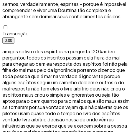
sermos, verdadeiramente, espíritas – porque é impossível
compreender e viver uma Doutrina tão complexa e
abrangente sem dominar seus conhecimentos básicos.
Transcrição
0:00
amigos no livro dos espíritos na pergunta 120 kardec
perguntou todos os inscritos passam pela fieira do mal
para chegar ao bem ea resposta dos espíritos foi não pela
filha do mal mas pelo da ignorância portanto dizendo que
toda pessoa que é mar na verdade é ignorante porque
alguns espíritos seguir um caminho do bem e outros o do
mal resposta não tem eles o livre arbítrio deus não criou o
espíritos maus criou o simples e ignorantes ou seja tão
aptos para o bem quanto para o mal os que são maus assim
se tornaram por sua vontade vejam que há palavras que os
pilotos usam quase todo o tempo no livro dos espíritos
vontade livre arbítrio decisão nossa de onde vêm as
influências que se exerce que se exercem sobre a pessoa
que faz o mal dos espíritos imperfeitos que procura