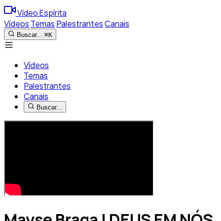
Vídeo Espírita
Vídeos
Temas
Palestrantes
Canais
Buscar...
⌘K
Vídeos
Temas
Palestrantes
Canais
Buscar...
Mayse Braga | DEUS EM NÓS