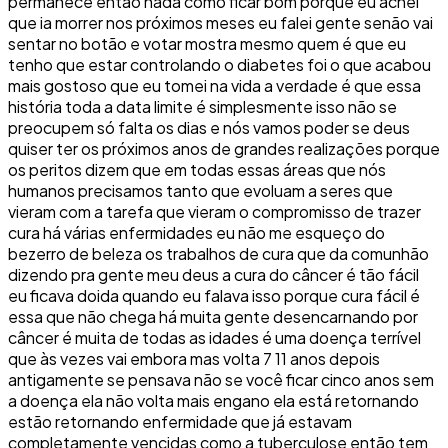
permanece então nada como ficar bom porque eu achei
que ia morrer nos próximos meses eu falei gente senão vai
sentar no botão e votar mostra mesmo quem é que eu
tenho que estar controlando o diabetes foi o que acabou
mais gostoso que eu tomei na vida a verdade é que essa
história toda a data limite é simplesmente isso não se
preocupem só falta os dias e nós vamos poder se deus
quiser ter os próximos anos de grandes realizações porque
os peritos dizem que em todas essas áreas que nós
humanos precisamos tanto que evoluam a seres que
vieram com a tarefa que vieram o compromisso de trazer
cura há várias enfermidades eu não me esqueço do
bezerro de beleza os trabalhos de cura que da comunhão
dizendo pra gente meu deus a cura do câncer é tão fácil
eu ficava doida quando eu falava isso porque cura fácil é
essa que não chega há muita gente desencarnando por
câncer é muita de todas as idades é uma doença terrível
que às vezes vai embora mas volta 7 11 anos depois
antigamente se pensava não se você ficar cinco anos sem
a doença ela não volta mais engano ela está retornando
estão retornando enfermidade que já estavam
completamente vencidas como a tuberculose então tem