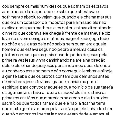
cou sempre os mais humildes os que sofriam os escravos
as mulheres da rua porque ele sabia que ali estava o
sofrimento absoluto vejam que quando ele chama mateus
que era um cobrador de impostos para a missão ele não
explica nada para matheus eles bateu estava ali contando
dinheiro que cobrava ele chega à frente de matheus e diz
levanta e vem comigo e matheus magnetizado joga tudo
no chão e vai atrás dele não sabia nem quem era aquele
homem que estava seguindo pedro a mesma coisa os
pilotos contam que na praia quando pedro de jesus pela
primeira vez jesus vinha caminhando na areia na direção
dele e ele olhando pra jesus pensando meu deus de onde
eu conheço esse homem e não conseguia lembrar e aí hoje
a gente sabe que os pilotos contam que cem anos antes
de vir à terra jesus fez uma grande reunião na parte
espiritual para convocar aqueles que no início da sua tarefa
o seguiriam aí estava o futuro os apóstolos ali estava os
primeiros cristãos que morreriam na arena e ele falou dos
sacrifícios que todos fariam que ele não ia ficar na terra
que muita gente a morrer pela tarefa que ele tinha de dizer
que só o amor nos libertar ia para a eternidade e emanuel