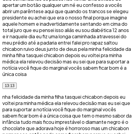
apertar um botão qualquer um né eu confesso a vocês
abrir um parêntese aqui que quando os trancos se elegeu
presidente eu achei que era o nosso final porque imagine
aquele homem e inadvertidamente sentando em cima do
total juro que eu pensei isso aliás eu sou diabética 12 anos
e ir naquele dia eu fiz uma longa caminhada atravessei do
meu prédio até a padaria entrei falei pro rapaz saltou
chicabon ruivo deus junto de deus pela minha felicidade da
minha filha tasquei chicabon depois eu voltei pra minha
médica ela relevou decisão mas eu sei que para suportar a
notícia você fique do marginal vocês sabem ficar bom é a
única coisa
13:13
nha felicidade da minha filha tasquei chicabon depois eu
voltei pra minha médica ela relevou decisão mas eu sei que
para suportar a notícia você fique do marginal vocês
sabem ficar bom é a única coisa que tem o mesmo sabor da
infância tudo mais ficou imprestável o diamante negro é o
chocolate que adorava hoje é horroroso mas um chicabon