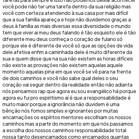
você pode não ter uma tarefa dentro da sua religião mas
você com certeza atendendo à sua casa por mais difícil
que a sua família apareça e hoje não duvidemos graças a
deus à família as mais diversas essa diversidade o mundo
tem que viver ai meu deus falando é tão esquisito ele é tão
diferente meu deus conheça o coração de fulano só
porque ele é diferente de você só que as opções de vida
dele afetiva enfim a caminhada dele é muito diferente da
sua e quem disse que na sua não existem as horas difíceis
não existe as provações não existem aquelas aquele
momento aquelas pina em que você se vê para na frente
de dois caminhos e você não sabe qual deles o seu
coração vai seguir dentro da realidade então não adianta
nós pensarmos rap que agora eu sou evangélico há porque
agora eu fui pro espiritismo aí é que a responsabilidade é
muito maior porque a ignorância não duvidem é uma
bênção nós fomos simples e ignorantes por muitas
encarnações os espíritos mentores escolhiam os nossos
caminhos mas a partir do momento em que nós passamos
a escolha dos nossos caminhos responsabilidade total
nossa tanto desencarnados como encarnados quantas