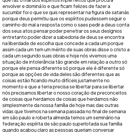
envolver e dominá lo e que ficam felizes de fazer a
sucumbir foi o que se quis representar na figura de satanás
porque deus permitiu que os espíritos pudessem seguir o
caminho do mal a resposta como o saes pedir a deus conta
dos seus atos pensar poder penetrar os seus desígnios
entretanto poder dizer a sabedoria de deus se encontra
na liberdade de escolha que concede a cada um porque
assim cada um tem um mérito de suas obras disse o cristo a
cada um segundo suas obras e hoje nós vivemos uma
situação de intolerância tão grande em relação a outro só
porque ele pensa diferente só porque ele é diferente só
porque as opções de vida deles são diferentes que as
coisas estão ficando muito difíceis justamente no
momento e que a terra precisa se libertar para se libertar
nós precisamos libertar o nosso coração de preconceitos
de coisas que herdamos de coisas que herdamos não
simplesmente da nossa família de hoje mas das outras
vidas que tivemos na semana passada no final de semana
em são paulo e roberta almeida temos um seminário na
federação espírita de são paulo superlotada sua família
quando acabou claro as pessoas queriam conversar