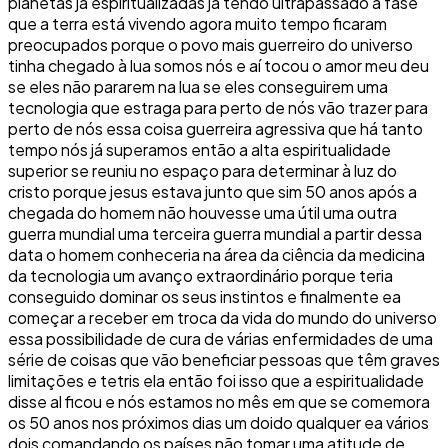
planetas já espiritualizadas já tendo ultrapassado a fase
que a terra está vivendo agora muito tempo ficaram
preocupados porque o povo mais guerreiro do universo
tinha chegado à lua somos nós e aí tocou o amor meu deu
se eles não pararem na lua se eles conseguirem uma
tecnologia que estraga para perto de nós vão trazer para
perto de nós essa coisa guerreira agressiva que há tanto
tempo nós já superamos então a alta espiritualidade
superior se reuniu no espaço para determinar à luz do
cristo porque jesus estava junto que sim 50 anos após a
chegada do homem não houvesse uma útil uma outra
guerra mundial uma terceira guerra mundial a partir dessa
data o homem conheceria na área da ciência da medicina
da tecnologia um avanço extraordinário porque teria
conseguido dominar os seus instintos e finalmente ea
começar a receber em troca da vida do mundo do universo
essa possibilidade de cura de várias enfermidades de uma
série de coisas que vão beneficiar pessoas que têm graves
limitações e tetris ela então foi isso que a espiritualidade
disse al ficou e nós estamos no mês em que se comemora
os 50 anos nos próximos dias um doido qualquer ea vários
dois comandando os países não tomar uma atitude de