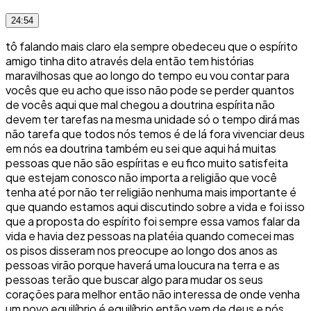
24:54
tô falando mais claro ela sempre obedeceu que o espírito
amigo tinha dito através dela então tem histórias
maravilhosas que ao longo do tempo eu vou contar para
vocês que eu acho que isso não pode se perder quantos
de vocês aqui que mal chegou a doutrina espírita não
devem ter tarefas na mesma unidade só o tempo dirá mas
não tarefa que todos nós temos é de lá fora vivenciar deus
em nós ea doutrina também eu sei que aqui há muitas
pessoas que não são espíritas e eu fico muito satisfeita
que estejam conosco não importa a religião que você
tenha até por não ter religião nenhuma mais importante é
que quando estamos aqui discutindo sobre a vida e foi isso
que a proposta do espírito foi sempre essa vamos falar da
vida e havia dez pessoas na platéia quando comecei mas
os pisos disseram nos preocupe ao longo dos anos as
pessoas virão porque haverá uma loucura na terra e as
pessoas terão que buscar algo para mudar os seus
corações para melhor então não interessa de onde venha
um novo equilíbrio é equilíbrio então vem de deus e nós