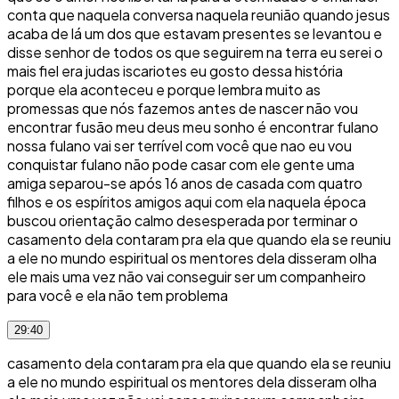
conta que naquela conversa naquela reunião quando jesus
acaba de lá um dos que estavam presentes se levantou e
disse senhor de todos os que seguirem na terra eu serei o
mais fiel era judas iscariotes eu gosto dessa história
porque ela aconteceu e porque lembra muito as
promessas que nós fazemos antes de nascer não vou
encontrar fusão meu deus meu sonho é encontrar fulano
nossa fulano vai ser terrível com você que nao eu vou
conquistar fulano não pode casar com ele gente uma
amiga separou-se após 16 anos de casada com quatro
filhos e os espíritos amigos aqui com ela naquela época
buscou orientação calmo desesperada por terminar o
casamento dela contaram pra ela que quando ela se reuniu
a ele no mundo espiritual os mentores dela disseram olha
ele mais uma vez não vai conseguir ser um companheiro
para você e ela não tem problema
29:40
casamento dela contaram pra ela que quando ela se reuniu
a ele no mundo espiritual os mentores dela disseram olha