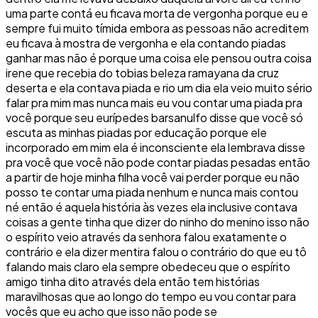
uma parte contá eu ficava morta de vergonha porque eu e
sempre fui muito tímida embora as pessoas não acreditem
eu ficava à mostra de vergonha e ela contando piadas
ganhar mas não é porque uma coisa ele pensou outra coisa
irene que recebia do tobias beleza ramayana da cruz
deserta e ela contava piada e rio um dia ela veio muito sério
falar pra mim mas nunca mais eu vou contar uma piada pra
você porque seu eurípedes barsanulfo disse que você só
escuta as minhas piadas por educação porque ele
incorporado em mim ela é inconsciente ela lembrava disse
pra você que você não pode contar piadas pesadas então
a partir de hoje minha filha você vai perder porque eu não
posso te contar uma piada nenhum e nunca mais contou
né então é aquela história às vezes ela inclusive contava
coisas a gente tinha que dizer do ninho do menino isso não
o espírito veio através da senhora falou exatamente o
contrário e ela dizer mentira falou o contrário do que eu tô
falando mais claro ela sempre obedeceu que o espírito
amigo tinha dito através dela então tem histórias
maravilhosas que ao longo do tempo eu vou contar para
vocês que eu acho que isso não pode se