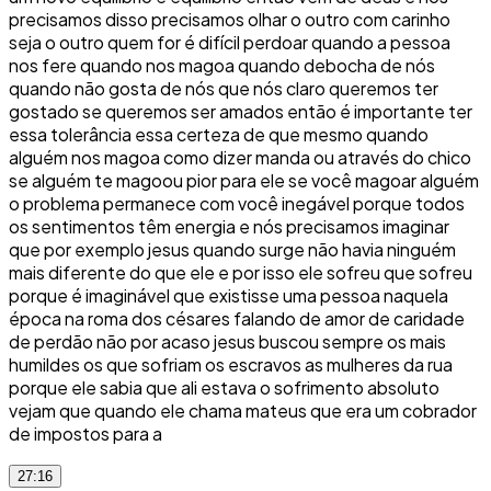
precisamos disso precisamos olhar o outro com carinho
seja o outro quem for é difícil perdoar quando a pessoa
nos fere quando nos magoa quando debocha de nós
quando não gosta de nós que nós claro queremos ter
gostado se queremos ser amados então é importante ter
essa tolerância essa certeza de que mesmo quando
alguém nos magoa como dizer manda ou através do chico
se alguém te magoou pior para ele se você magoar alguém
o problema permanece com você inegável porque todos
os sentimentos têm energia e nós precisamos imaginar
que por exemplo jesus quando surge não havia ninguém
mais diferente do que ele e por isso ele sofreu que sofreu
porque é imaginável que existisse uma pessoa naquela
época na roma dos césares falando de amor de caridade
de perdão não por acaso jesus buscou sempre os mais
humildes os que sofriam os escravos as mulheres da rua
porque ele sabia que ali estava o sofrimento absoluto
vejam que quando ele chama mateus que era um cobrador
de impostos para a
27:16