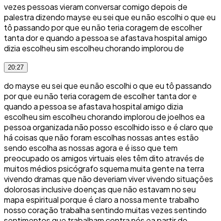
vezes pessoas vieram conversar comigo depois de
palestra dizendo mayse eu sei que eu não escolhi o que eu
tô passando por que eu não teria coragem de escolher
tanta dor e quando a pessoa se afastava hospital amigo
dizia escolheu sim escolheu chorando implorou de
20:27
do mayse eu sei que eu não escolhi o que eu tô passando
por que eu não teria coragem de escolher tanta dor e
quando a pessoa se afastava hospital amigo dizia
escolheu sim escolheu chorando implorou de joelhos ea
pessoa organizada não posso escolhido isso e é claro que
há coisas que não foram escolhas nossas antes estão
sendo escolha as nossas agora e é isso que tem
preocupado os amigos virtuais eles têm dito através de
muitos médios psicógrafo squema muita gente na terra
vivendo dramas que não deveriam viver vivendo situações
dolorosas inclusive doenças que não estavam no seu
mapa espiritual porque é claro a nossa mente trabalho
nosso coração trabalha sentindo muitas vezes sentindo
sentimentos que trabalham contra nós ea partir do