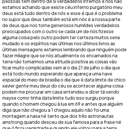
pessoas têm dentro de si verdadeiros infernos e nós não
estamos achando que existe céu inferno purgatório meu
deus está tudo dentro de nós e esse é que é o problema
no supor que deus também está em nós é a nossa parte
de deus que nos torna generosos humildes verdadeiros
preocupados com o outro se cada um de nós fizesse
alguma coisa pelo outro podem ter certeza muitos seria
mudado e os espíritos nas últimas nos últimos livros as
últimas mensagens estamos lembrando que ninguém pode
fazer milagre que se nós atualmente os encarnados na
terra não tomarmos uma atitude positiva as coisas vão
ficar muito complicadas vem aí o dia 21 de julho o dia que
está todo mundo esperando que apareça uma nave
espacial do meio de brasília o dia que é data limite de chico
xavier gente meu deus do céu se acontecer alguma coisa
podem me procurar em casa entendeu e dizer tá vendo
mayse como tinha data limite tudo isso surgiu porque
quando o homem chegou à lua em 69 e antes que alguém
diga que não chegou a 1 chegou aquilo não foi uma
montagem a nasa né tanto que dos três astronautas
amstrong quando desceu de sua famosa para a frase né
que ó ficou registrada e quando ele voltou para a terra