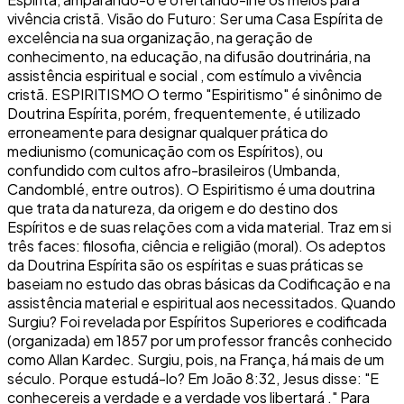
vivência cristã. Visão do Futuro: Ser uma Casa Espírita de
excelência na sua organização, na geração de
conhecimento, na educação, na difusão doutrinária, na
assistência espiritual e social , com estímulo a vivência
cristã. ESPIRITISMO O termo "Espiritismo" é sinônimo de
Doutrina Espírita, porém, frequentemente, é utilizado
erroneamente para designar qualquer prática do
mediunismo (comunicação com os Espíritos), ou
confundido com cultos afro-brasileiros (Umbanda,
Candomblé, entre outros). O Espiritismo é uma doutrina
que trata da natureza, da origem e do destino dos
Espíritos e de suas relações com a vida material. Traz em si
três faces: filosofia, ciência e religião (moral). Os adeptos
da Doutrina Espírita são os espíritas e suas práticas se
baseiam no estudo das obras básicas da Codificação e na
assistência material e espiritual aos necessitados. Quando
Surgiu? Foi revelada por Espíritos Superiores e codificada
(organizada) em 1857 por um professor francês conhecido
como Allan Kardec. Surgiu, pois, na França, há mais de um
século. Porque estudá-lo? Em João 8:32, Jesus disse: "E
conhecereis a verdade e a verdade vos libertará ." Para