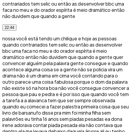
contrariados tem selic ou então as desenvolver bbc uma
faca no meu e do orador espírita é meio dramático então
não duvidem que quando a gente
22:44
nossa você está tendo um chilique e hoje as pessoas
quando contrariados tem selic ou então as desenvolver
bbc uma faca no meu e do orador espírita é meio
dramático então não duvidem que quando a gente quer
convencer alguém pela palavra gente consegue e quando
acontece alguma coisa se a gente não se policia vira um
drama não é um drama em cima você contando para o
outro parece uma coisa fabulosa porque o dom da palavra
não existe só na hora boa não você consegue convencer a
pessoa que pau e pedra e é por isso que quando você tem
a tarefa a a alavanca tem que ser sempre observada
quando eu comecei a fazer palestra primeira coisa que seu
livro de barsanufo disse pra mim foi minha filha sem
palavrões eu tinha 16 anos sem piadas pesadas ea dona
irene adorava contar piada pesada ela não contava que
dentro ela me levava debaixo daquela árvore ali eu tenho