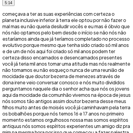
5:14
começava a ter as suas experiências com certeza o
planeta inclusive inferior à terra ele optou por não fazer o
mal mas eu não queria desiludir vocês e eu mas é óbvio que
nós não optamos pelo bem desde o início se não nós não
estaríamos ainda que já teríamos completado no processo
evolutivo porque mesmo que tenha sido criado só mil anos
e de um de nós aqui foi criado só mil anos podem ter
certeza disso encarnados e desencarnados presentes
você já teria mil anos tomar uma atitude mas nós realmente
não tomamos eu não esqueço nunca de uma reunião de
mocidade que doutor bezerra de menezes através de
dona irene veio conversar conosco e nós muito divididos
perguntamos naquele dia o senhor acha que nós os jovens
aqui da mocidade da comunhão vivemos na época de jesus
nós somos tão antigos assim doutor bezerra desse meus
filhos muito antes de moisés você já caminhavam pela terra
os bobalhões porque nós temos 16 e 17 anos no primeiro
momento estamos orgulhosos nossa mas somos espíritos
antiquus nós somos espíritos experientes um amigo diz pra
mim na mesma hora por isso que começou a fazer palestra