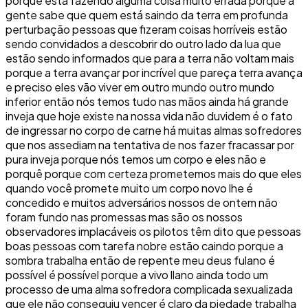
porque está fazendo alguma coisa muito errada porque a
gente sabe que quem está saindo da terra em profunda
perturbação pessoas que fizeram coisas horríveis estão
sendo convidados a descobrir do outro lado da lua que
estão sendo informados que para a terra não voltam mais
porque a terra avançar por incrível que pareça terra avança
e preciso eles vão viver em outro mundo outro mundo
inferior então nós temos tudo nas mãos ainda há grande
inveja que hoje existe na nossa vida não duvidem é o fato
de ingressar no corpo de carne há muitas almas sofredores
que nos assediam na tentativa de nos fazer fracassar por
pura inveja porque nós temos um corpo e eles não e
porquê porque com certeza prometemos mais do que eles
quando você promete muito um corpo novo lhe é
concedido e muitos adversários nossos de ontem não
foram fundo nas promessas mas são os nossos
observadores implacáveis os pilotos têm dito que pessoas
boas pessoas com tarefa nobre estão caindo porque a
sombra trabalha então de repente meu deus fulano é
possível é possível porque a vivo llano ainda todo um
processo de uma alma sofredora complicada sexualizada
que ele não conseguiu vencer é claro da piedade trabalha