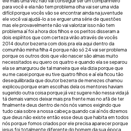
ele mais uma vez não vai conseguir ser um companheiro
para você e ela não tem problema olha vai ser uma vida
difícil porque vocês vão se encontrar ainda na juventude
ele você vai ajudá-lo a se erguer uma série de questões
mas ele provavelmente não vai valorizar isso não tem
problema aí foi a hora dos filhos e os peritos disseram a
dois espíritos que com certeza virão através de vocês
2014 doutor bezerra com dois pra ela aqui dentro da
comunhão minha filha 4 porque não só 24 vai ser problema
porque os outros dois que vão nascer são almas muito
necessitados eu quero os quatro e quando ela se separou
ela se amargurou de tal maneira que ela dizia porque que
eu me casei porque eu tive quatro filhos e aí ela ficou tão
desequilibrada que doutor bezerra de menezes chamou
explicou porque eram escolhas dela os mentores haviam
sugerido outra coisa porque já vez sugere não nessa vida já
tá demais vamos deixar mais pra frente mas no afã de ter
finalmente deus dentro de nós nós vamos exigindo que
tudo caia sobre a nossa cabeça quando cai aí nós dizemos
que deus não existe então esse deus que habita em todos
nós porque fomos criados por ele precisa aparecer porque
jesus foi totalmente diferente do homem da sua época