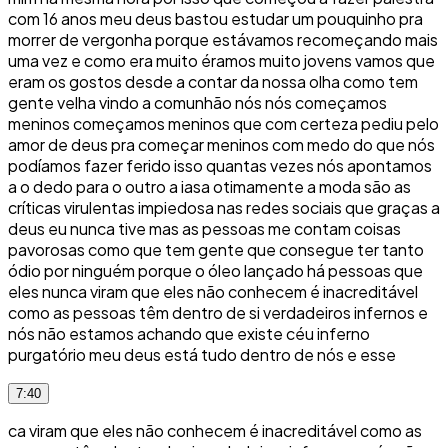
com 16 anos meu deus bastou estudar um pouquinho pra
morrer de vergonha porque estávamos recomeçando mais
uma vez e como era muito éramos muito jovens vamos que
eram os gostos desde a contar da nossa olha como tem
gente velha vindo a comunhão nós nós começamos
meninos começamos meninos que com certeza pediu pelo
amor de deus pra começar meninos com medo do que nós
podíamos fazer ferido isso quantas vezes nós apontamos
a o dedo para o outro a iasa otimamente a moda são as
críticas virulentas impiedosa nas redes sociais que graças a
deus eu nunca tive mas as pessoas me contam coisas
pavorosas como que tem gente que consegue ter tanto
ódio por ninguém porque o óleo lançado há pessoas que
eles nunca viram que eles não conhecem é inacreditável
como as pessoas têm dentro de si verdadeiros infernos e
nós não estamos achando que existe céu inferno
purgatório meu deus está tudo dentro de nós e esse
7:40
ca viram que eles não conhecem é inacreditável como as