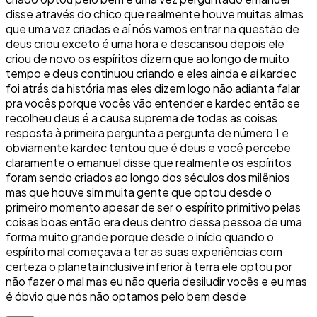
disse através do chico que realmente houve muitas almas
que uma vez criadas e aí nós vamos entrar na questão de
deus criou exceto é uma hora e descansou depois ele
criou de novo os espíritos dizem que ao longo de muito
tempo e deus continuou criando e eles ainda e aí kardec
foi atrás da história mas eles dizem logo não adianta falar
pra vocês porque vocês vão entender e kardec então se
recolheu deus é a causa suprema de todas as coisas
resposta à primeira pergunta a pergunta de número 1 e
obviamente kardec tentou que é deus e você percebe
claramente o emanuel disse que realmente os espíritos
foram sendo criados ao longo dos séculos dos milênios
mas que houve sim muita gente que optou desde o
primeiro momento apesar de ser o espírito primitivo pelas
coisas boas então era deus dentro dessa pessoa de uma
forma muito grande porque desde o início quando o
espírito mal começava a ter as suas experiências com
certeza o planeta inclusive inferior à terra ele optou por
não fazer o mal mas eu não queria desiludir vocês e eu mas
é óbvio que nós não optamos pelo bem desde