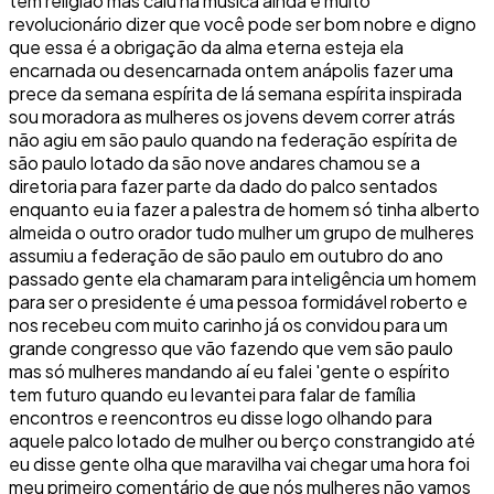
tem religião mas caiu na música ainda é muito
revolucionário dizer que você pode ser bom nobre e digno
que essa é a obrigação da alma eterna esteja ela
encarnada ou desencarnada ontem anápolis fazer uma
prece da semana espírita de lá semana espírita inspirada
sou moradora as mulheres os jovens devem correr atrás
não agiu em são paulo quando na federação espírita de
são paulo lotado da são nove andares chamou se a
diretoria para fazer parte da dado do palco sentados
enquanto eu ia fazer a palestra de homem só tinha alberto
almeida o outro orador tudo mulher um grupo de mulheres
assumiu a federação de são paulo em outubro do ano
passado gente ela chamaram para inteligência um homem
para ser o presidente é uma pessoa formidável roberto e
nos recebeu com muito carinho já os convidou para um
grande congresso que vão fazendo que vem são paulo
mas só mulheres mandando aí eu falei 'gente o espírito
tem futuro quando eu levantei para falar de família
encontros e reencontros eu disse logo olhando para
aquele palco lotado de mulher ou berço constrangido até
eu disse gente olha que maravilha vai chegar uma hora foi
meu primeiro comentário de que nós mulheres não vamos