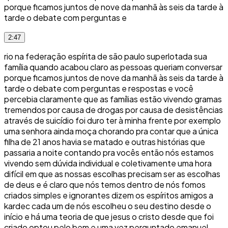
porque ficamos juntos de nove da manhã às seis da tarde à
tarde o debate com perguntas e
2:47
rio na federação espírita de são paulo superlotada sua
família quando acabou claro as pessoas queriam conversar
porque ficamos juntos de nove da manhã às seis da tarde à
tarde o debate com perguntas e respostas e você
percebia claramente que as famílias estão vivendo gramas
tremendos por causa de drogas por causa de desistências
através de suicídio foi duro ter à minha frente por exemplo
uma senhora ainda moça chorando pra contar que a única
filha de 21 anos havia se matado e outras histórias que
passaria a noite contando pra vocês então nós estamos
vivendo sem dúvida individual e coletivamente uma hora
difícil em que as nossas escolhas precisam ser as escolhas
de deus e é claro que nós temos dentro de nós fomos
criados simples e ignorantes dizem os espíritos amigos a
kardec cada um de nós escolheu o seu destino desde o
início e há uma teoria de que jesus o cristo desde que foi
criado optou pelo bem e uma vez perguntado emanuel