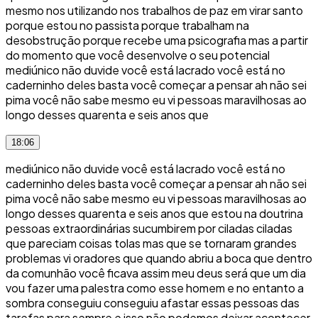
mesmo nos utilizando nos trabalhos de paz em virar santo
porque estou no passista porque trabalham na
desobstrução porque recebe uma psicografia mas a partir
do momento que você desenvolve o seu potencial
mediúnico não duvide você está lacrado você está no
caderninho deles basta você começar a pensar ah não sei
pima você não sabe mesmo eu vi pessoas maravilhosas ao
longo desses quarenta e seis anos que
18:06
mediúnico não duvide você está lacrado você está no
caderninho deles basta você começar a pensar ah não sei
pima você não sabe mesmo eu vi pessoas maravilhosas ao
longo desses quarenta e seis anos que estou na doutrina
pessoas extraordinárias sucumbirem por ciladas ciladas
que pareciam coisas tolas mas que se tornaram grandes
problemas vi oradores que quando abriu a boca que dentro
da comunhão você ficava assim meu deus será que um dia
vou fazer uma palestra como esse homem e no entanto a
sombra conseguiu conseguiu afastar essas pessoas das
tarefas para sempre e isso não podemos deixar acontecer