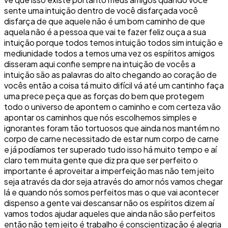
sente uma intuição dentro de você disfarçada você
disfarça de que aquele não é um bom caminho de que
aquela não é a pessoa que vai te fazer feliz ouça a sua
intuição porque todos temos intuição todos sim intuição e
mediunidade todos a temos uma vez os espíritos amigos
disseram aqui confie sempre na intuição de vocês a
intuição são as palavras do alto chegando ao coração de
vocês então a coisa tá muito difícil vá até um cantinho faça
uma prece peça que as forças do bem que protegem
todo o universo de apontem o caminho e com certeza vão
apontar os caminhos que nós escolhemos simples e
ignorantes foram tão tortuosos que ainda nos mantém no
corpo de carne necessitado de estar num corpo de carne
e já podíamos ter superado tudo isso há muito tempo e aí
claro tem muita gente que diz pra que ser perfeito o
importante é aproveitar a imperfeição mas não tem jeito
seja através da dor seja através do amor nós vamos chegar
lá e quando nós somos perfeitos mas o que vai acontecer
dispenso a gente vai descansar não os espíritos dizem aí
vamos todos ajudar aqueles que ainda não são perfeitos
então não tem jeito é trabalho é conscientização é alegria