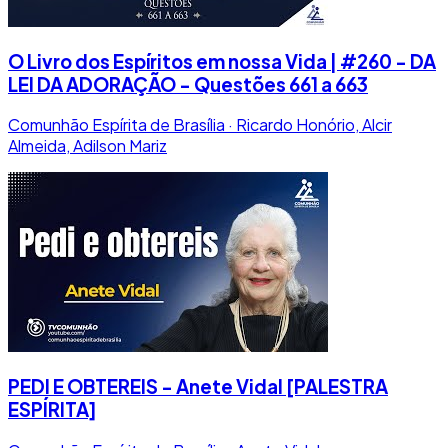
O Livro dos Espíritos em nossa Vida | #260 - DA
LEI DA ADORAÇÃO - Questões 661 a 663
Comunhão Espírita de Brasília · Ricardo Honório, Alcir
Almeida, Adilson Mariz
PEDI E OBTEREIS - Anete Vidal [PALESTRA
ESPÍRITA]