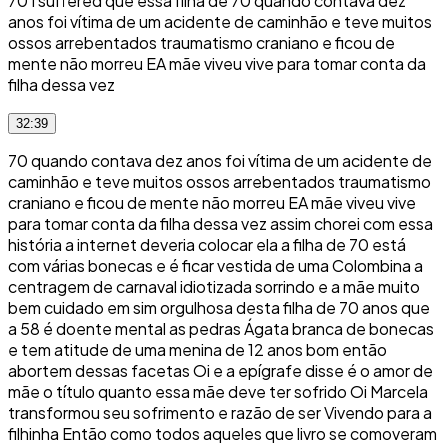
70 I suffered que essa filha de 70 quando contava dez
anos foi vítima de um acidente de caminhão e teve muitos
ossos arrebentados traumatismo craniano e ficou de
mente não morreu EA mãe viveu vive para tomar conta da
filha dessa vez
32:39
70 quando contava dez anos foi vítima de um acidente de
caminhão e teve muitos ossos arrebentados traumatismo
craniano e ficou de mente não morreu EA mãe viveu vive
para tomar conta da filha dessa vez assim chorei com essa
história a internet deveria colocar ela a filha de 70 está
com várias bonecas e é ficar vestida de uma Colombina a
centragem de carnaval idiotizada sorrindo e a mãe muito
bem cuidado em sim orgulhosa desta filha de 70 anos que
a 58 é doente mental as pedras Ágata branca de bonecas
e tem atitude de uma menina de 12 anos bom então
abortem dessas facetas Oi e a epígrafe disse é o amor de
mãe o título quanto essa mãe deve ter sofrido Oi Marcela
transformou seu sofrimento e razão de ser Vivendo para a
filhinha Então como todos aqueles que livro se comoveram