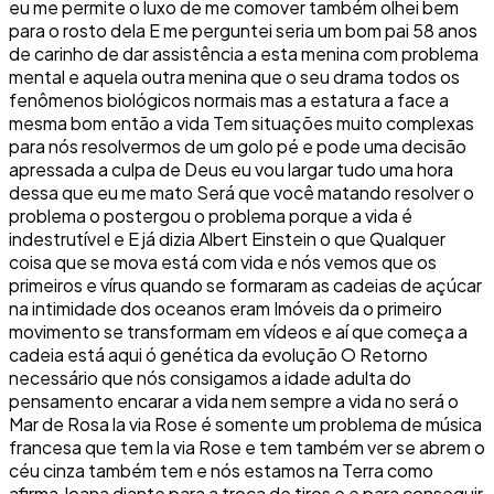
eu me permite o luxo de me comover também olhei bem
para o rosto dela E me perguntei seria um bom pai 58 anos
de carinho de dar assistência a esta menina com problema
mental e aquela outra menina que o seu drama todos os
fenômenos biológicos normais mas a estatura a face a
mesma bom então a vida Tem situações muito complexas
para nós resolvermos de um golo pé e pode uma decisão
apressada a culpa de Deus eu vou largar tudo uma hora
dessa que eu me mato Será que você matando resolver o
problema o postergou o problema porque a vida é
indestrutível e E já dizia Albert Einstein o que Qualquer
coisa que se mova está com vida e nós vemos que os
primeiros e vírus quando se formaram as cadeias de açúcar
na intimidade dos oceanos eram Imóveis da o primeiro
movimento se transformam em vídeos e aí que começa a
cadeia está aqui ó genética da evolução O Retorno
necessário que nós consigamos a idade adulta do
pensamento encarar a vida nem sempre a vida no será o
Mar de Rosa la via Rose é somente um problema de música
francesa que tem la via Rose e tem também ver se abrem o
céu cinza também tem e nós estamos na Terra como
afirma Joana diante para a troca de tiros e e para conseguir