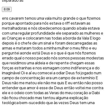
separado as
8:09
ens cavarem temos uma vala muito grande o que fizemos
porque apontado para nós estava o riff estavam as
metralhadoras e nós obedecemos quando a bala estava
com uma regular profundidade ele separado as mulheres e
as Crianças e colocaram nas todas a borda da Vala E logo
depois é o chefe de um sinal e foram descarregadas as
armas e mataram todos a minha mulher o meu filho e eu
perguntei aonde está Deus e o que é que nós fizemos
errado qual o nosso pecado nós somos pessoas modestas
que residimos uma aldeia e de repente chegam essas
forças estranhas e nos esmagam como indiferença e do
imaginável Oi e aí eu comecei a odiar Deus foi jogado num
campo de concentração era um campo de extermínio E
Deus não me matou ele não me quis E eu então não posso
entender que amor é esse de Deus então voltei me contra
ele e o odeio com todas as Veras do meu coração a Gabi
não ficou chocado mas tentou alguma explicação
teológica bem-sucedido que às vezes Deus tem uma