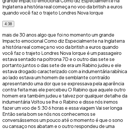
grande Impacto emocional Como diz Especialmente na
Inglaterra a história real começa no voo da british a euros
quando você faz o trajeto Londres Nova Iorque
4:38
mais de 30 anos algo que foi no momento um grande
Impacto emocional Como diz Especialmente na Inglaterra
a história real começa no voo da british a euros quando
você faz o trajeto Londres Nova Iorque é um passageiro
estava sentado na poltrona 7D e o outro das sete se
portanto juntos o das sete de era um Rabino judeu e ele
estava drogado caracterizado com a indumentária rabínica
ao lado estava um homem de semblante contraído
apresentando uma dor que se expressava pela aparência
contra feita mas ele percebeu O Rabino que aquele outro
homem era também judeu e talvez por qualquer detalhe da
indumentária Voltou se lhe o Rabino e disse nós iremos
fazer um voo de 5:30 6 horas e essa viagem Vai ser longa
Então seria bom se nós nos conhecemos se
conversássemos um pouco até o momento é que o sono
ou cansaço nos abatam e o outro respondeu de uma