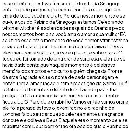
esse direito ele estava fumando defronte da Sinagoga
então rápido porque é prancha a conduta e diz aqui em
cima de tudo você me grato Porque neste momento e se
ouviu a voz do Rabino da Sinagoga estamos Celebrando
witcher witcher é a solenidade na qual nós Oramos pelos
nossos mortos bom e se você ama o amor a sua mulher EA
seu filho esse era o momento de você demonstrar estar na
sinagoga hora do por eles mesmo com sua raiva de Deus
eles merecem a sua oração se é que você sabe orar aí O
Judeu eu fui tomado de uma grande surpresa e ele não se
havia dado conta que naquele momento é celebrava
memória dos mortos e no curto alguém chega da Fronte
da arca Sagrada e cita o nome de cada personagem e
então tem a lamentação e tem a repetição do Salmo 114 é
o Salmo do flamentos o Israel o Israel aonde paz a tua
justiça e a tua misericórdia senhor Deus bom Redentor
ficou algo O Perdido e o rabinho Vamos então vamos orar e
ele foi a parada estava o jovem rabino e o rabinho de
Londres falou seu par que aquele realmente uma grande
dor que ele odiava a Deus E aquele era o momento dele se
reabilitar com Deus bom então era pedido que o Rabino do