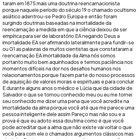
taram em 1875 mais uma doutrina reencarnacionista
porque naquele período do século 19 o chamado ocultismo
asiático adentrou-se Pedro Europa e então foram
surgindo doutrinas baseadas na imortalidade da
reencarnação a medida em que a ciência deixou de ser
empírica para ser de laboratório EA negando Deus a
imortalidade EA ser afirmando lateralmente para fundir-se
ou G1 as palavras de muitos cientistas que constataram a
reencarnação EA imortalidade da Alma nós somos
portanto muito bem aquinhoados e termos paciência nos
momentos difíceis na dor nos desafios humanos nos
relacionamentos porque fazem parte do nosso processos
de aquisição de valores morais e espirituais e para concluir
E durante alguns anos o médico e Lúcia que da cidade de
Salvador o que se tornou conhecido meu ou eu me tornei
seu conhecido me dizer uma pena que você acredite na
imortalidade da alma porque você até que me parece uma
pessoa inteligente dele assim Pareço mas não sou e a
prova é que eu adoto essa doutrina como é que você
pode acreditar que a alma que não existe vai voltar o que
você para com ele o chamados argumentos clássicos mas