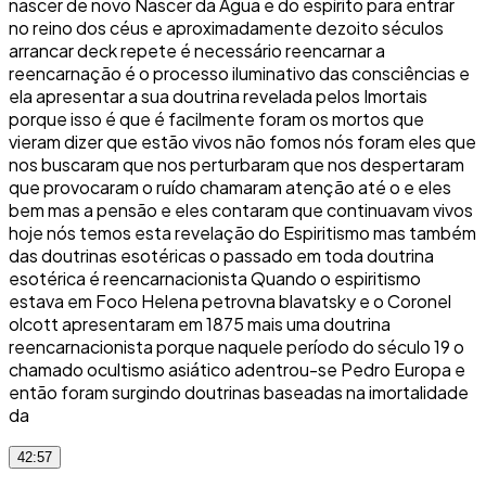
nascer de novo Nascer da Água e do espírito para entrar
no reino dos céus e aproximadamente dezoito séculos
arrancar deck repete é necessário reencarnar a
reencarnação é o processo iluminativo das consciências e
ela apresentar a sua doutrina revelada pelos Imortais
porque isso é que é facilmente foram os mortos que
vieram dizer que estão vivos não fomos nós foram eles que
nos buscaram que nos perturbaram que nos despertaram
que provocaram o ruído chamaram atenção até o e eles
bem mas a pensão e eles contaram que continuavam vivos
hoje nós temos esta revelação do Espiritismo mas também
das doutrinas esotéricas o passado em toda doutrina
esotérica é reencarnacionista Quando o espiritismo
estava em Foco Helena petrovna blavatsky e o Coronel
olcott apresentaram em 1875 mais uma doutrina
reencarnacionista porque naquele período do século 19 o
chamado ocultismo asiático adentrou-se Pedro Europa e
então foram surgindo doutrinas baseadas na imortalidade
da
42:57