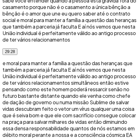
sabe você entender quando a pessoa está grávida fora do
casamento porque não é o casamento a única bênção a
bênção é o amor que une eu quero saber até o contrato
social e moral para manter a família a questão das heranças
que também a parceria já faculta E aí nós vemos que nesta
União individual é perfeitamente válido ao antigo processo
de ter vários relacionamentos
29:28
e moral para manter a família a questão das heranças que
também a parceria já faculta E aí nós vemos que nesta
União individual é perfeitamente válido ao antigo processo
de ter vários relacionamentos simultâneos então estive
pensando como este homem poderá ressarcir senão no
futuro bastante distante quando ele venha como chefe
de dação de governo ou numa missão Sublime de salvar
vidas descubram feito o vetor um vírus qualquer uma coisa
que é seiva bom e que ele com sacrifício consegue colocar
na praça para salvar milhares de vidas então diminuindo
essa densa responsabilidade quantos de nós estamos em
débito moral perante a nossa e a consciência cósmica EA