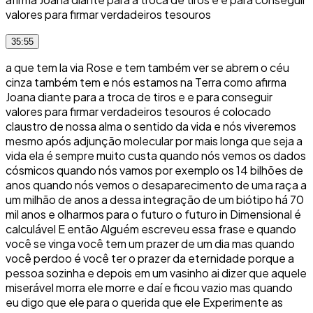
valores para firmar verdadeiros tesouros
35:55
a que tem la via Rose e tem também ver se abrem o céu
cinza também tem e nós estamos na Terra como afirma
Joana diante para a troca de tiros e e para conseguir
valores para firmar verdadeiros tesouros é colocado
claustro de nossa alma o sentido da vida e nós viveremos
mesmo após adjunção molecular por mais longa que seja a
vida ela é sempre muito custa quando nós vemos os dados
cósmicos quando nós vamos por exemplo os 14 bilhões de
anos quando nós vemos o desaparecimento de uma raça a
um milhão de anos a dessa integração de um biótipo há 70
mil anos e olharmos para o futuro o futuro in Dimensional é
calculável E então Alguém escreveu essa frase e quando
você se vinga você tem um prazer de um dia mas quando
você perdoo é você ter o prazer da eternidade porque a
pessoa sozinha e depois em um vasinho ai dizer que aquele
miserável morra ele morre e daí e ficou vazio mas quando
eu digo que ele para o querida que ele Experimente as