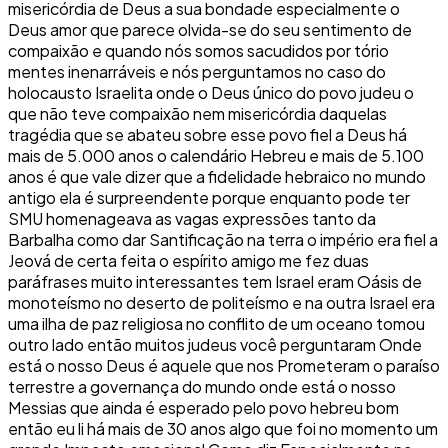
misericórdia de Deus a sua bondade especialmente o
Deus amor que parece olvida-se do seu sentimento de
compaixão e quando nós somos sacudidos por tório
mentes inenarráveis e nós perguntamos no caso do
holocausto Israelita onde o Deus único do povo judeu o
que não teve compaixão nem misericórdia daquelas
tragédia que se abateu sobre esse povo fiel a Deus há
mais de 5.000 anos o calendário Hebreu e mais de 5.100
anos é que vale dizer que a fidelidade hebraico no mundo
antigo ela é surpreendente porque enquanto pode ter
SMU homenageava as vagas expressões tanto da
Barbalha como dar Santificação na terra o império era fiel a
Jeová de certa feita o espírito amigo me fez duas
paráfrases muito interessantes tem Israel eram Oásis de
monoteísmo no deserto de politeísmo e na outra Israel era
uma ilha de paz religiosa no conflito de um oceano tomou
outro lado então muitos judeus você perguntaram Onde
está o nosso Deus é aquele que nos Prometeram o paraíso
terrestre a governança do mundo onde está o nosso
Messias que ainda é esperado pelo povo hebreu bom
então eu li há mais de 30 anos algo que foi no momento um