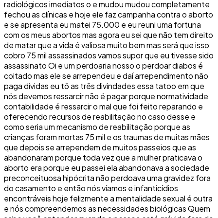
radiológicos imediatos o e mudou mudou completamente
fechou as clínicas e hoje ele faz campanha contra o aborto
e se apresenta eu matei 75.000 e eu reuni uma fortuna
com os meus abortos mas agora eu sei que não tem direito
de matar que a vida é valiosa muito bem mas será que isso
cobro 75 mil assassinados vamos supor que eu tivesse sido
assassinato Oi e um perdoaria nosso o perdoar diabos é
coitado mas ele se arrependeu e daí arrependimento não
paga dívidas eu tô as três divindades essa tatoo em que
nós devemos ressarcir não é pagar porque normatividade
contabilidade é ressarcir o mal que foi feito reparando e
oferecendo recursos de reabilitação no caso desse e
como seria um mecanismo de reabilitação porque as
crianças foram mortas 75 mil e os traumas de muitas mães
que depois se arrependem de muitos passeios que as
abandonaram porque toda vez que a mulher praticava o
aborto era porque eu passei ela abandonava a sociedade
preconceituosa hipócrita não perdoava uma gravidez fora
do casamento e então nós víamos e infanticídios
encontráveis hoje felizmente a mentalidade sexual é outra
e nós compreendemos as necessidades biológicas Quem