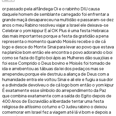
or passado pela alfândega Oi e o rabinho DIU causa
daquele homem de semblante carregado foi enfrentar a
grande maçã desapareceu na multidão e passaram-se dez
anos o meu Rabino resolveu viajar a Israel ele deixava-se
Celebrar o yom kippur E aí OK Plus é uma festa Hebraica
das mais importantes porque a festa da gratidão a pena
representa o momento quando Moisés recebe o de cá
logo e desce do Monte Sinai para levar ao povo que estava
na planície bom então ele encontra o povo adorando o boi
como se fazia do Egito boi ápis as Mulheres dão sua jóias e
foi esse Comprido o Deus bovino e Moisés foi tomado de
ida e arrebentou as tábuas da lei dos pedaços mas se
arrependeu porque ele destruiu a aliança de Deus com a
humanidade entra ele voltou Sinai e ali ele e fugiu a sua dor
e a divindade devolveu o de cá logo bom então o yom kipur
É exatamente esse símbolo do arrependimento da Paz
que combina exatamente com a saída do Egito depois de
400 Anos de Escravidão a liberdade tentar uma festa
religiosa de altíssimo coturno e O Judeu rabino o deixou
comemorar em Israel fez a viagem até lá vi bom e depois a