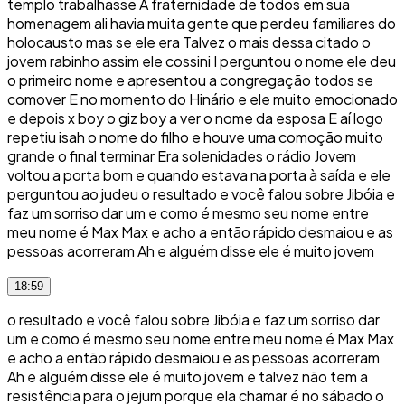
templo trabalhasse A fraternidade de todos em sua
homenagem ali havia muita gente que perdeu familiares do
holocausto mas se ele era Talvez o mais dessa citado o
jovem rabinho assim ele cossini I perguntou o nome ele deu
o primeiro nome e apresentou a congregação todos se
comover E no momento do Hinário e ele muito emocionado
e depois x boy o giz boy a ver o nome da esposa E aí logo
repetiu isah o nome do filho e houve uma comoção muito
grande o final terminar Era solenidades o rádio Jovem
voltou a porta bom e quando estava na porta à saída e ele
perguntou ao judeu o resultado e você falou sobre Jibóia e
faz um sorriso dar um e como é mesmo seu nome entre
meu nome é Max Max e acho a então rápido desmaiou e as
pessoas acorreram Ah e alguém disse ele é muito jovem
18:59
o resultado e você falou sobre Jibóia e faz um sorriso dar
um e como é mesmo seu nome entre meu nome é Max Max
e acho a então rápido desmaiou e as pessoas acorreram
Ah e alguém disse ele é muito jovem e talvez não tem a
resistência para o jejum porque ela chamar é no sábado o