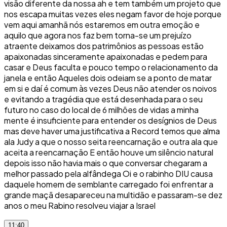
visão diferente da nossa ah e tem também um projeto que
nos escapa muitas vezes eles negam favor de hoje porque
vem aqui amanhã nós estaremos em outra emoção e
aquilo que agora nos faz bem torna-se um prejuízo
atraente deixamos dos patrimônios as pessoas estão
apaixonadas sinceramente apaixonadas e pedem para
casar e Deus faculta e pouco tempo o relacionamento da
janela e então Aqueles dois odeiam se a ponto de matar
em si e daí é comum às vezes Deus não atender os noivos
e evitando a tragédia que está desenhada para o seu
futuro no caso do local de 6 milhões de vidas a minha
mente é insuficiente para entender os desígnios de Deus
mas deve haver uma justificativa a Record temos que alma
ala Judy a que o nosso seita reencarnação e outra ala que
aceita a reencarnação E então houve um silêncio natural
depois isso não havia mais o que conversar chegaram a
melhor passado pela alfândega Oi e o rabinho DIU causa
daquele homem de semblante carregado foi enfrentar a
grande maçã desapareceu na multidão e passaram-se dez
anos o meu Rabino resolveu viajar a Israel
11:40