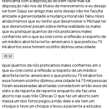
reencarna com a disposição do bem fazer mas sai
disposição não nos dá títulos de merecimento e eu desejo
ser bom Sejus ser amigo mas este desejo não me faculta
amizade a generosidade a mudança moral são falou nisso
ainda internos que eu tenho que desenvolver o Michael ter
que desenvolver pesam sobre minha realidade os males
que eu pratiquei quantos de nós praticamos males
confiantes em o que eu criei como a reflexão a respeito de
um médico abortista norte-americano o que praticou 75
mil abortos esse homem sozinho dizimou uma cidade
26:14
iquei quantos de nós praticamos males confiantes em o
que eu criei como a reflexão a respeito de um médico
abortista norte-americano o que praticou 75 mil abortos
esse homem sozinho dizimou uma cidade há 75 mil pessoas
foram assassinadas abortadas convida bom então esse de
vidro e de repente de repente enquanto ele faz uma
aborto nas suas três Clínicas O que faz um aborto sem
massa um dos fetos pegou a mão dele e ele tem um
choque e teve um choque o levou a paciente a estudos