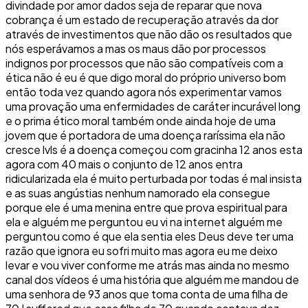
divindade por amor dados seja de reparar que nova
cobrança é um estado de recuperação através da dor
através de investimentos que não dão os resultados que
nós esperávamos a mas os maus dão por processos
indignos por processos que não são compatíveis com a
ética não é eu é que digo moral do próprio universo bom
então toda vez quando agora nós experimentar vamos
uma provação uma enfermidades de caráter incurável long
e o prima ético moral também onde ainda hoje de uma
jovem que é portadora de uma doença raríssima ela não
cresce lvls é a doença começou com gracinha 12 anos esta
agora com 40 mais o conjunto de 12 anos entra
ridicularizada ela é muito perturbada por todas é mal insista
e as suas angústias nenhum namorado ela consegue
porque ele é uma menina entre que prova espiritual para
ela e alguém me perguntou eu vi na internet alguém me
perguntou como é que ela sentia eles Deus deve ter uma
razão que ignora eu sofri muito mas agora eu me deixo
levar e vou viver conforme me atrás mas ainda no mesmo
canal dos vídeos é uma história que alguém me mandou de
uma senhora de 93 anos que toma conta de uma filha de