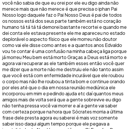
você não sabia de que eu orei por ele eu digo ainda não
merece mais que não merece é que precisa o iphan Pai
Nosso logo daquele faz o Pai Nosso Deus é pai de todos
os nossos está dos seus parte também está no coração
humano tá tá tá tá demorei bastante recortei e quando me
dei conta ele estava presente ele me apareceu no estado
deplorável o aspecto físico que ele morreu não doutor
como vai ele disse como antes e a quantos anos Edvaldo
vou te contar é uma confusão na minha cabeça liga porque
já morreu Meu bem está morto Graças a Deus está morto e
agora vai recuperar as ele também esses então você quer
me dizer que a morte não me destruiu ele não tanto assim
que você está com enfermidade incurável que ele roubou
o corpo mas não lhe roubou a tinta bom e continue orando
por eles até que o dia em nossa reunião mediúnica ele
incorporou em mim e pedindo ajuda etc daí quantos meus
amigos mais de volta será que a gente sobrevive eu digo
não tenha pressa você vai morrer e aí a gente vai saber
com certeza porque na hora que Sócrates morria a última
frase dele presta agora eu saberei é mais voz somente
saber isso daqui algum tempo porque ele pegava a