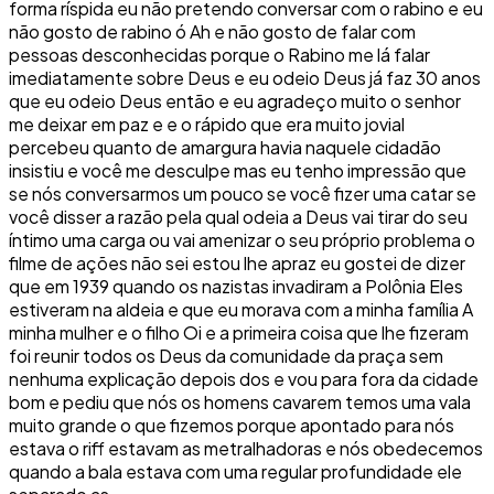
forma ríspida eu não pretendo conversar com o rabino e eu
não gosto de rabino ó Ah e não gosto de falar com
pessoas desconhecidas porque o Rabino me lá falar
imediatamente sobre Deus e eu odeio Deus já faz 30 anos
que eu odeio Deus então e eu agradeço muito o senhor
me deixar em paz e e o rápido que era muito jovial
percebeu quanto de amargura havia naquele cidadão
insistiu e você me desculpe mas eu tenho impressão que
se nós conversarmos um pouco se você fizer uma catar se
você disser a razão pela qual odeia a Deus vai tirar do seu
íntimo uma carga ou vai amenizar o seu próprio problema o
filme de ações não sei estou lhe apraz eu gostei de dizer
que em 1939 quando os nazistas invadiram a Polônia Eles
estiveram na aldeia e que eu morava com a minha família A
minha mulher e o filho Oi e a primeira coisa que lhe fizeram
foi reunir todos os Deus da comunidade da praça sem
nenhuma explicação depois dos e vou para fora da cidade
bom e pediu que nós os homens cavarem temos uma vala
muito grande o que fizemos porque apontado para nós
estava o riff estavam as metralhadoras e nós obedecemos
quando a bala estava com uma regular profundidade ele