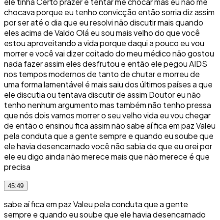
ele tinha Certo prazer e tentar me chocar mas eu não me
chocava porque eu tenho convicção então sorria diz assim
por ser até o dia que eu resolvi não discutir mais quando
eles acima de Valdo Olá eu sou mais velho do que você
estou aproveitando a vida porque daqui a pouco eu vou
morrer e você vai dizer coitado do meu médico não gostou
nada fazer assim eles desfrutou e então ele pegou AIDS
nos tempos modernos de tanto de chutar e morreu de
uma forma lamentável é mais saiu dos últimos países a que
ele discutia ou tentava discutir de assim Doutor eu não
tenho nenhum argumento mas também não tenho pressa
que nós dois vamos morrer o seu velho vida eu vou chegar
de então o ensinou fica assim não sabe aí fica em paz Valeu
pela conduta que a gente sempre e quando eu soube que
ele havia desencarnado você não sabia de que eu orei por
ele eu digo ainda não merece mais que não merece é que
precisa
45:49
sabe aí fica em paz Valeu pela conduta que a gente
sempre e quando eu soube que ele havia desencarnado