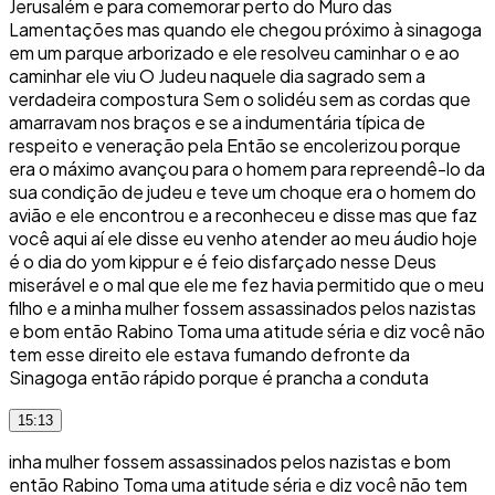
Jerusalém e para comemorar perto do Muro das
Lamentações mas quando ele chegou próximo à sinagoga
em um parque arborizado e ele resolveu caminhar o e ao
caminhar ele viu O Judeu naquele dia sagrado sem a
verdadeira compostura Sem o solidéu sem as cordas que
amarravam nos braços e se a indumentária típica de
respeito e veneração pela Então se encolerizou porque
era o máximo avançou para o homem para repreendê-lo da
sua condição de judeu e teve um choque era o homem do
avião e ele encontrou e a reconheceu e disse mas que faz
você aqui aí ele disse eu venho atender ao meu áudio hoje
é o dia do yom kippur e é feio disfarçado nesse Deus
miserável e o mal que ele me fez havia permitido que o meu
filho e a minha mulher fossem assassinados pelos nazistas
e bom então Rabino Toma uma atitude séria e diz você não
tem esse direito ele estava fumando defronte da
Sinagoga então rápido porque é prancha a conduta
15:13
inha mulher fossem assassinados pelos nazistas e bom
então Rabino Toma uma atitude séria e diz você não tem