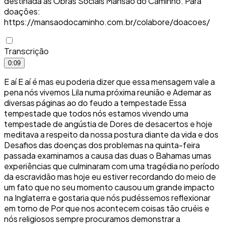
destinada às Obras Sociais Mansão do Caminho. Para
doações:
https://mansaodocaminho.com.br/colabore/doacoes/
Transcrição
0:09
E aí E aí é mas eu poderia dizer que essa mensagem vale a
pena nós vivemos Lila numa próxima reunião e Ademar as
diversas páginas ao do feudo a tempestade Essa
tempestade que todos nós estamos vivendo uma
tempestade de angústia de Dores de desacertos e hoje
meditava a respeito da nossa postura diante da vida e dos
Desafios das doenças dos problemas na quinta-feira
passada examinamos a causa das duas o Bahamas umas
experiências que culminaram com uma tragédia no período
da escravidão mas hoje eu estiver recordando do meio de
um fato que no seu momento causou um grande impacto
na Inglaterra e gostaria que nós pudéssemos reflexionar
em torno de Por que nos acontecem coisas tão cruéis e
nós religiosos sempre procuramos demonstrar a