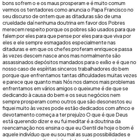
bons sofrem o e os maus prosperam e é muito comum
vermos os tentadores como anuncia o Papa Francisco no
seu discurso de ontem que as ditaduras são de uma
crueldade daí nenhuma doutrina em favor dos Pobres
merecem respeito porque os pobres são usados para que
falem por eles para que pense por eles para que viva por
eles e ele sempre esmagados especialmente nas
ditaduras e em que os chefes proferam enriquece passa
às vezes descem nasce anos mas normalmente são
assassinados depósitos mandados para o exílio e é que no
nosso caso de espíritas sinceros trabalhadores do bem
porque que enfrentamos tantas dificuldades muitas vezes
e parece que quanto mais Nós nos damos mais problemas
enfrentamos em vários amigos o queixume é de que se
dedicando à causa do bem e os seus negócios nem
sempre prosperam como outros que são desonestos eu
fiquei muito às vezes pode estão dedicados com afinco e
devotamento começa a ter prejuízo O que é que Deus
está querendo dizer e eu fui meditar é a doutrina da
reencarnação nos ensina o que eu Gentil de hoje o bom é
aquele indivíduo que eu sou mal as suas possibilidades e