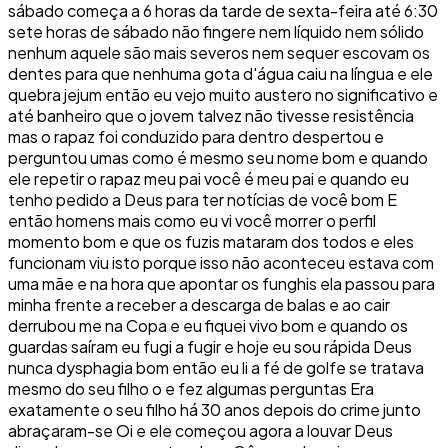
sábado começa a 6 horas da tarde de sexta-feira até 6:30
sete horas de sábado não fingere nem líquido nem sólido
nenhum aquele são mais severos nem sequer escovam os
dentes para que nenhuma gota d'água caiu na língua e ele
quebra jejum então eu vejo muito austero no significativo e
até banheiro que o jovem talvez não tivesse resistência
mas o rapaz foi conduzido para dentro despertou e
perguntou umas como é mesmo seu nome bom e quando
ele repetir o rapaz meu pai você é meu pai e quando eu
tenho pedido a Deus para ter notícias de você bom E
então homens mais como eu vi você morrer o perfil
momento bom e que os fuzis mataram dos todos e eles
funcionam viu isto porque isso não aconteceu estava com
uma mãe e na hora que apontar os funghis ela passou para
minha frente a receber a descarga de balas e ao cair
derrubou me na Copa e eu fiquei vivo bom e quando os
guardas saíram eu fugi a fugir e hoje eu sou rápida Deus
nunca dysphagia bom então eu li a fé de golfe se tratava
mesmo do seu filho o e fez algumas perguntas Era
exatamente o seu filho há 30 anos depois do crime junto
abraçaram-se Oi e ele começou agora a louvar Deus