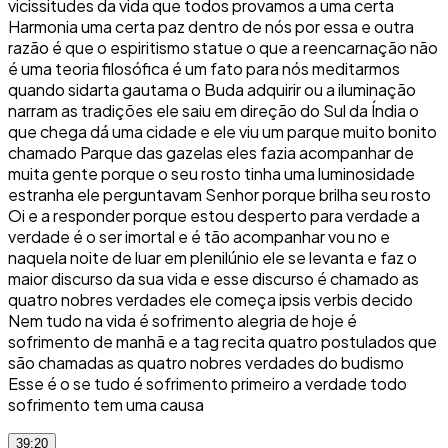
vicissitudes da vida que todos provamos a uma certa
Harmonia uma certa paz dentro de nós por essa e outra
razão é que o espiritismo statue o que a reencarnação não
é uma teoria filosófica é um fato para nós meditarmos
quando sidarta gautama o Buda adquirir ou a iluminação
narram as tradições ele saiu em direção do Sul da Índia o
que chega dá uma cidade e ele viu um parque muito bonito
chamado Parque das gazelas eles fazia acompanhar de
muita gente porque o seu rosto tinha uma luminosidade
estranha ele perguntavam Senhor porque brilha seu rosto
Oi e a responder porque estou desperto para verdade a
verdade é o ser imortal e é tão acompanhar vou no e
naquela noite de luar em plenilúnio ele se levanta e faz o
maior discurso da sua vida e esse discurso é chamado as
quatro nobres verdades ele começa ipsis verbis decido
Nem tudo na vida é sofrimento alegria de hoje é
sofrimento de manhã e a tag recita quatro postulados que
são chamadas as quatro nobres verdades do budismo
Esse é o se tudo é sofrimento primeiro a verdade todo
sofrimento tem uma causa
39:20