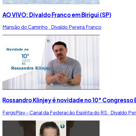
AO VIVO: Divaldo Franco em Birigui (SP)
Mansão do Caminho · Divaldo Pereira Franco
Rossandro Klinjey é novidade no 10° Congresso E
FergsPlay - Canal da Federação Espírita do RS · Divaldo Per