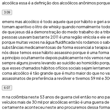
alcoólica essa é a definição dos alcoólicos anônimos porqu
3:09
emens mas alcoólico é todo aquele que por hábito e geri a 
tomam aperitivo o litro de whisky quando normalmente todos
de que jesus dá a demonstração do medo trabalho do a tribun
pessoas usavam bastante 2011 é uma região vinícola e ele en
porque muitas vezes na água fluidificada nós rodamos o sabo
substâncias medicamentosas de forma essencial a terapia a
nós disse temos esse hábito assassino porque é uma forma d
a princípio ocultamente depois publicamente nós vemos nas 
sempre alguns jovens levando ao suicídio ao homicídio por
que esses chamados hábitos ofícios sociais sejam lentame
coma alcoólico é tão grande que é muito maior do que no va
assassinatos de preferência a revólver e tivemos 59 mil e 30
6:07
m na colômbia neste 53 anos de guerra civil então no ano pa
veículos mais de 30 mil por alcoólicas então é uma guerra 
certamente aconteceu neste ano procuremos dessa forma ev