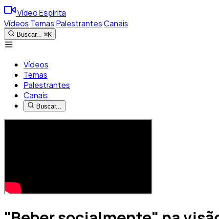
Vídeo Espírita
Vídeos
Temas
Palestrantes
Canais
Buscar...
⌘K
Vídeos
Temas
Palestrantes
Canais
Buscar...
"Beber socialmente" na visão