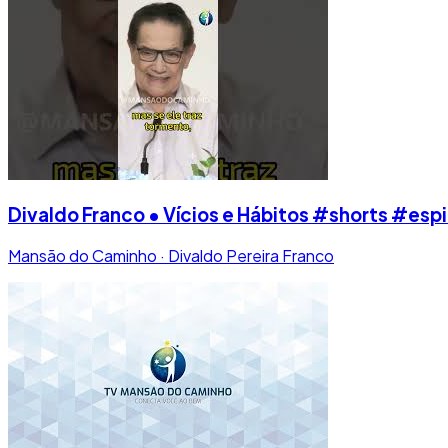
Divaldo Franco • Vícios e Hábitos #shorts #esp
Mansão do Caminho · Divaldo Pereira Franco