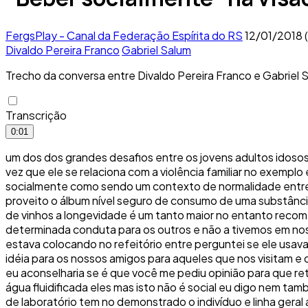
FergsPlay - Canal da Federação Espírita do RS
12/01/2018 (
Divaldo Pereira Franco
Gabriel Salum
Trecho da conversa entre Divaldo Pereira Franco e Gabriel 
Transcrição
0:01
um dos dos grandes desafios entre os jovens adultos idoso
vez que ele se relaciona com a violência familiar no exem
socialmente como sendo um contexto de normalidade entre 
proveito o álbum nível seguro de consumo de uma substânci
de vinhos a longevidade é um tanto maior no entanto rec
determinada conduta para os outros e não a tivemos em nos
estava colocando no refeitório entre perguntei se ele usav
idéia para os nossos amigos para aqueles que nos visitam e
eu aconselharia se é que você me pediu opinião para que r
água fluidificada eles mas isto não é social eu digo nem tamb
de laboratório tem no demonstrado o indivíduo e linha geral 