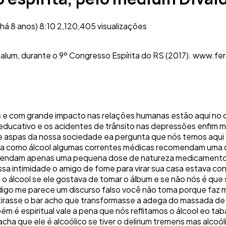
há 8 anos)
8:10
2,120,405 visualizações
Salum, durante o 9º Congresso Espírita do RS (2017). www.fer
s e com grande impacto nas relações humanas estão aqui no c
plo educativo e os acidentes de trânsito nas depressões enfi
aspas da nossa sociedade ea pergunta que nós temos aqui fa
a como álcool algumas correntes médicas recomendam uma dos
omendam apenas uma pequena dose de natureza medicamentos
sa intimidade o amigo de fome para virar sua casa estava co
a o álcool se ele gostava de tomar o álbum e se não nós é qu
 digo me parece um discurso falso você não toma porque faz 
etirasse o bar acho que transformasse a adega do massada d
ém é espiritual vale a pena que nós reflitamos o álcool eo tab
acha que ele é alcoólico se tiver o delirium tremens mas alcoó