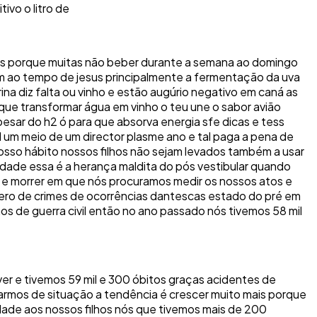
ivo o litro de
imos porque muitas não beber durante a semana ao domingo
um ao tempo de jesus principalmente a fermentação da uva
na diz falta ou vinho e estão augúrio negativo em caná as
 que transformar água em vinho o teu une o sabor avião
pesar do h2 ó para que absorva energia sfe dicas e tess
 um meio de um director plasme ano e tal paga a pena de
nosso hábito nossos filhos não sejam levados também a usar
idade essa é a herança maldita do pós vestibular quando
s e morrer em que nós procuramos medir os nossos atos e
ero de crimes de ocorrências dantescas estado do pré em
s de guerra civil então no ano passado nós tivemos 58 mil
ver e tivemos 59 mil e 300 óbitos graças acidentes de
udarmos de situação a tendência é crescer muito mais porque
ade aos nossos filhos nós que tivemos mais de 200