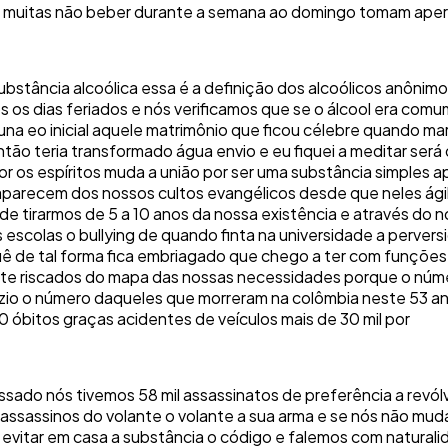
e muitas não beber durante a semana ao domingo tomam aperit
substância alcoólica essa é a definição dos alcoólicos anôn
 os dias feriados e nós verificamos que se o álcool era com
a eo inicial aquele matrimônio que ficou célebre quando mari
tão teria transformado água envio e eu fiquei a meditar será
r os espíritos muda a união por ser uma substância simples a
parecem dos nossos cultos evangélicos desde que neles ágil
e tirarmos de 5 a 10 anos da nossa existência e através do 
escolas o bullying de quando finta na universidade a pervers
quê de tal forma fica embriagado que chego a ter com funçõe
nte riscados do mapa das nossas necessidades porque o núm
zio o número daqueles que morreram na colômbia neste 53 ano
0 óbitos graças acidentes de veículos mais de 30 mil por
ssado nós tivemos 58 mil assassinatos de preferência a revól
de assassinos do volante o volante a sua arma e se nós não m
itar em casa a substância o código e falemos com naturalid