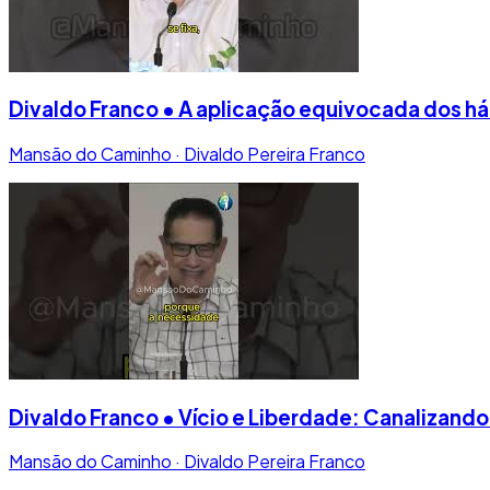
Divaldo Franco • A aplicação equivocada dos há
Mansão do Caminho · Divaldo Pereira Franco
Divaldo Franco • Vício e Liberdade: Canalizand
Mansão do Caminho · Divaldo Pereira Franco