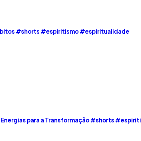
bitos #shorts #espiritismo #espiritualidade
o Energias para a Transformação #shorts #espiri