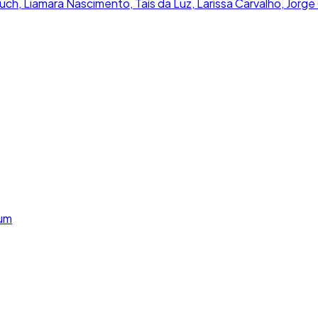
ch, Liamara Nascimento, Taís da Luz, Larissa Carvalho, Jorge
lum