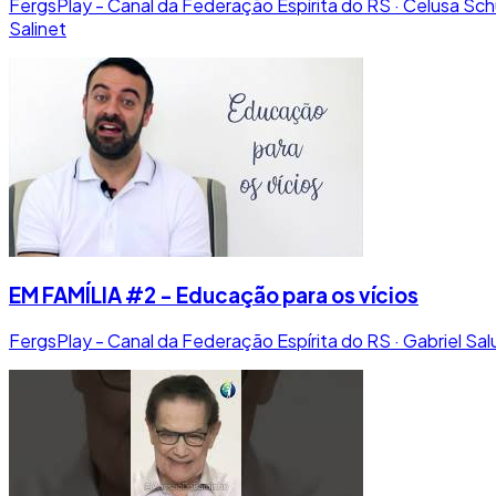
FergsPlay - Canal da Federação Espírita do RS · Celusa Schu
Salinet
EM FAMÍLIA #2 - Educação para os vícios
FergsPlay - Canal da Federação Espírita do RS · Gabriel Sa