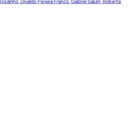
 Godinho, Divaldo Pereira Franco, Gabriel Salum, Roberta