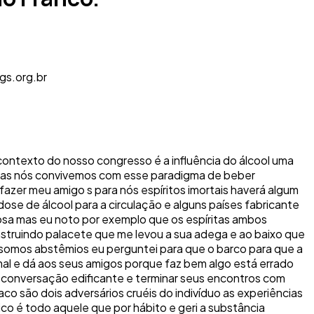
gs.org.br
ontexto do nosso congresso é a influência do álcool uma
m mas nós convivemos com esse paradigma de beber
zer meu amigo s para nós espíritos imortais haverá algum
e de álcool para a circulação e alguns países fabricante
a mas eu noto por exemplo que os espíritas ambos
nstruindo palacete que me levou a sua adega e ao baixo que
e somos abstêmios eu perguntei para que o barco para que a
mal e dá aos seus amigos porque faz bem algo está errado
e conversação edificante e terminar seus encontros com
aco são dois adversários cruéis do indivíduo as experiências
lico é todo aquele que por hábito e geri a substância